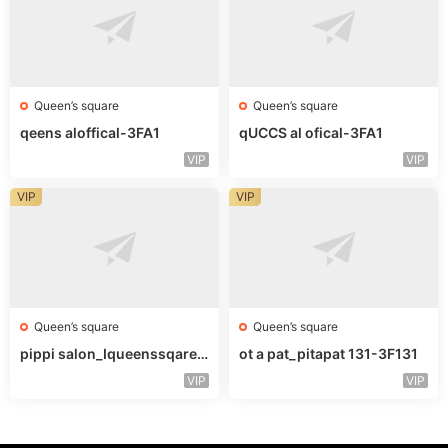
Queen’s square
Queen’s square
qeens aloffical-3FA1
qUCCS al ofical-3FA1
VIP
VIP
VIP
VIP
Queen’s square
Queen’s square
pippi salon_Iqueenssqareo
ot a pat_pitapat 131-3F131
fcal-未知楼层563
VIP
VIP