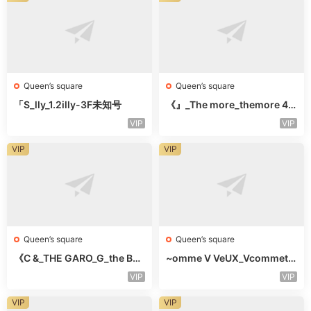
Queen’s square
Queen’s square
「S_lly_1.2illy-3F未知号
《』_The more_themore 41
1-未知楼层未知号
VIP
VIP
VIP
VIP
Queen’s square
Queen’s square
《C &_THE GARO_G_the Bar
~omme V VeUX_Vcommetu
o Oicher-4F未知号
-3F未知号
VIP
VIP
VIP
VIP