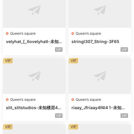
Queen’s square
Queen’s square
velyhat_[_Ilovelyhatl-未知
stringl307_String-3F65
楼层未知号
VIP
VIP
VIP
VIP
Queen’s square
Queen’s square
slit_slitstudios-未知楼层415
riaay_Jfriaay4f4l4 1-未知楼
-1
层未知号
VIP
VIP
VIP
VIP