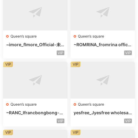
Queen’s square
Queen’s square
~imore_flmore_Official-未
~ROMRINA_fromrina officia
知楼层未知号
l-未知楼层509
VIP
VIP
VIP
VIP
Queen’s square
Queen’s square
~RANC_Ifrancbongbong-未
yesfree_Jyesfree wholesal
知楼层408
e-未知楼层未知号
VIP
VIP
VIP
VIP