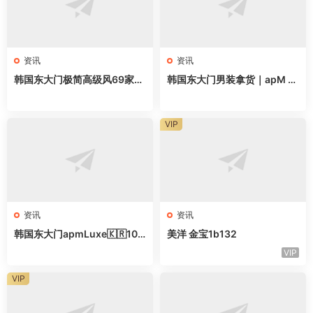
资讯
资讯
韩国东大门极简高级风69家档
韩国东大门男装拿货｜apM 2
口全地图，做高端女装直接抄
2家网红档口清单，直接抄作
业
VIP
资讯
资讯
韩国东大门apmLuxe🇰🇷10
美洋 金宝1b132
家甜辣风档口｜拿货直接抄作
VIP
业
VIP