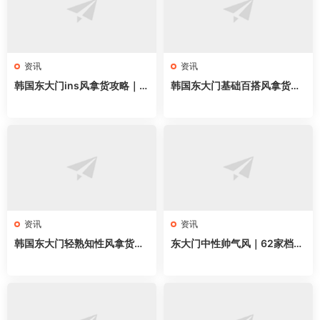
资讯
资讯
韩国东大门ins风拿货攻略｜6
韩国东大门基础百搭风拿货攻
3家网红档口全地图，韩系博
略｜58家网红档口全地图，万
主穿搭直接抄
能单品直接抄
资讯
资讯
韩国东大门轻熟知性风拿货攻
东大门中性帅气风｜62家档口
略｜62家档口全地图，通勤气
全地图，无性别穿搭直接抄
质穿搭直接抄