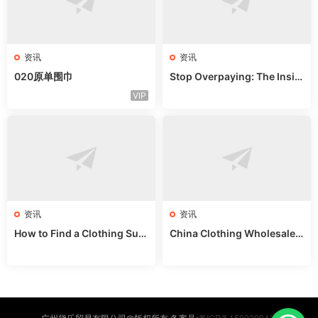
资讯
资讯
020原单围巾
Stop Overpaying: The Insid
er’s Guide to Guangzhou Ba
VIP
gs
资讯
资讯
How to Find a Clothing Sup
China Clothing Wholesale:
plier in China: Bypass Middl
Skip Agents & Buy Direct
emen
粤ICP备15022994号