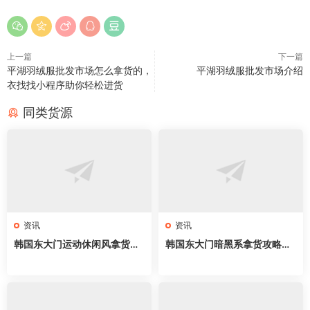
上一篇
下一篇
平湖羽绒服批发市场怎么拿货的，
平湖羽绒服批发市场介绍
衣找找小程序助你轻松进货
同类货源
资讯
资讯
韩国东大门运动休闲风拿货攻
韩国东大门暗黑系拿货攻略｜
略｜服装新手开店必拿63家网
新手开店必拿61家网红档口，
红档口，athflow穿搭直接抄
all black穿搭直接抄