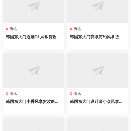
资讯
资讯
韩国东大门通勤OL风拿货攻略
韩国东大门韩系简约风拿货攻
｜新手开店必拿57家网红档
略｜57家网红档口全地图，cl
口，职场穿搭直接抄
ean fit穿搭直接抄
资讯
资讯
韩国东大门小香风拿货攻略｜
韩国东大门设计师小众风拿货
58家网红档口全地图，名媛千
攻略｜62家网红档口全地图，
金穿搭直接抄
买手店直接抄