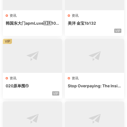
资讯
资讯
韩国东大门apmLuxe🇰🇷10
美洋 金宝1b132
家甜辣风档口｜拿货直接抄作
VIP
业
VIP
资讯
资讯
020原单围巾
Stop Overpaying: The Insid
er’s Guide to Guangzhou Ba
VIP
gs