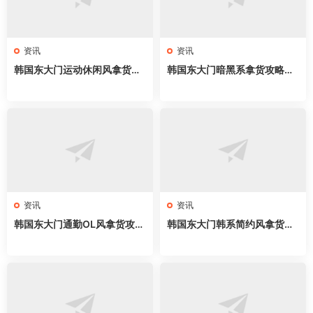
资讯
资讯
韩国东大门运动休闲风拿货攻
韩国东大门暗黑系拿货攻略｜
略｜服装新手开店必拿63家网
新手开店必拿61家网红档口，
红档口，athflow穿搭直接抄
all black穿搭直接抄
资讯
资讯
韩国东大门通勤OL风拿货攻略
韩国东大门韩系简约风拿货攻
｜新手开店必拿57家网红档
略｜57家网红档口全地图，cl
口，职场穿搭直接抄
ean fit穿搭直接抄