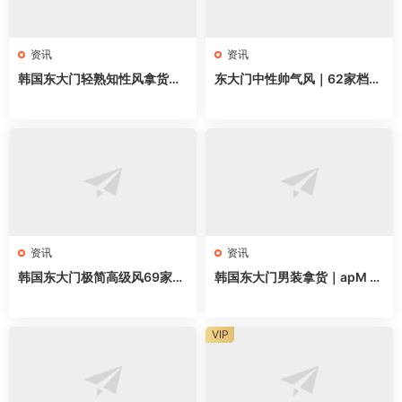
资讯
资讯
韩国东大门轻熟知性风拿货攻
东大门中性帅气风｜62家档口
略｜62家档口全地图，通勤气
全地图，无性别穿搭直接抄
质穿搭直接抄
资讯
资讯
韩国东大门极简高级风69家档
韩国东大门男装拿货｜apM 2
口全地图，做高端女装直接抄
2家网红档口清单，直接抄作
业
VIP