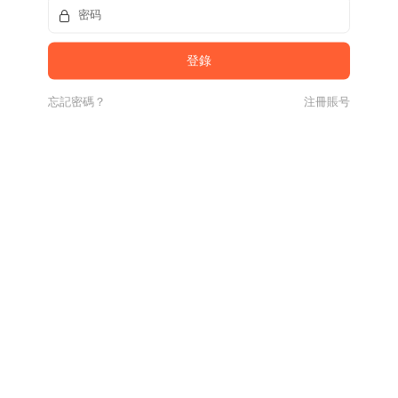
忘記密碼？
注冊賬号