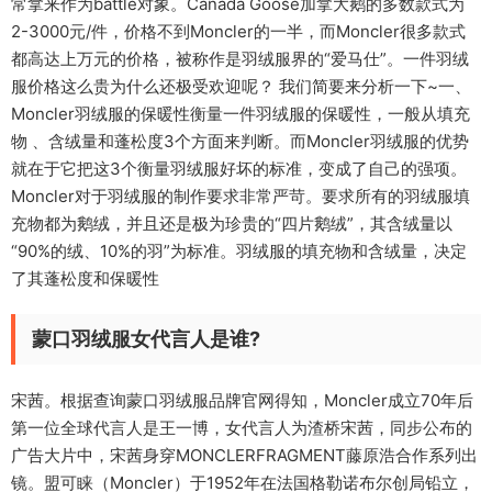
常拿来作为battle对象。Canada Goose加拿大鹅的多数款式为
2-3000元/件，价格不到Moncler的一半，而Moncler很多款式
都高达上万元的价格，被称作是羽绒服界的“爱马仕”。一件羽绒
服价格这么贵为什么还极受欢迎呢？ 我们简要来分析一下~一、
Moncler羽绒服的保暖性衡量一件羽绒服的保暖性，一般从填充
物 、含绒量和蓬松度3个方面来判断。而Moncler羽绒服的优势
就在于它把这3个衡量羽绒服好坏的标准，变成了自己的强项。
Moncler对于羽绒服的制作要求非常严苛。要求所有的羽绒服填
充物都为鹅绒，并且还是极为珍贵的“四片鹅绒”，其含绒量以
“90%的绒、10%的羽”为标准。羽绒服的填充物和含绒量，决定
了其蓬松度和保暖性
蒙口羽绒服女代言人是谁?
宋茜。根据查询蒙口羽绒服品牌官网得知，Moncler成立70年后
第一位全球代言人是王一博，女代言人为渣桥宋茜，同步公布的
广告大片中，宋茜身穿MONCLERFRAGMENT藤原浩合作系列出
镜。盟可睐（Moncler）于1952年在法国格勒诺布尔创局铅立，