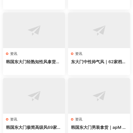
3家网红档口全地图，韩系博
略｜58家网红档口全地图，万
主穿搭直接抄
能单品直接抄
资讯
资讯
韩国东大门轻熟知性风拿货攻
东大门中性帅气风｜62家档口
略｜62家档口全地图，通勤气
全地图，无性别穿搭直接抄
质穿搭直接抄
资讯
资讯
韩国东大门极简高级风69家档
韩国东大门男装拿货｜apM 2