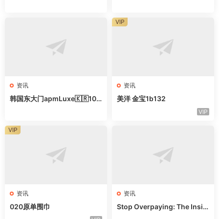
口全地图，做高端女装直接抄
2家网红档口清单，直接抄作
业
VIP
资讯
资讯
韩国东大门apmLuxe🇰🇷10
美洋 金宝1b132
家甜辣风档口｜拿货直接抄作
VIP
业
VIP
资讯
资讯
020原单围巾
Stop Overpaying: The Insid
er’s Guide to Guangzhou Ba