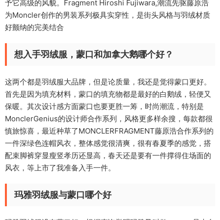
予它高级的风貌。Fragment Hiroshi Fujiwara,潮流先驱藤原浩
为Moncler创作的男装系列极具实穿性，是街头风格与羽绒材质
好颤纳的完美结合
想入手羽绒服，蒙口和加拿大鹅哪个好？
这两个都是羽绒服大品牌，但是论质量，我还是觉得蒙口更好。
首先是因为填充材料，蒙口的填充物都是最好的白鹅绒，轻便又
保暖。其次设计感方面蒙口也要更胜一筹，时尚潮流，特别是
MonclerGenius的设计师合作系列，风格更多样余搜，每款都很
慎旅惊喜，最近种草了MONCLERFRAGMENT藤原浩合作系列的
一件深绿色连帽风衣，整体感觉很清爽，很有春夏季的感觉，搭
配束脚裤穿显瘦竖孝历还显高，春天还是要有一件撑得住场面的
风衣，等上市了我准备入手一件。
玛雅羽绒服与蒙口哪个好