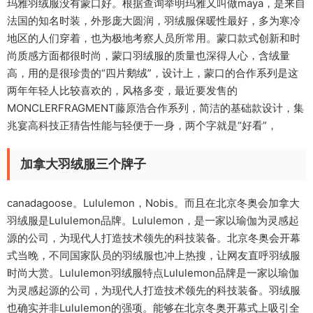
玛雅羽绒服没有蒙口好。根据查询举明玛雅又叫做maya，是来自
法国的知名时装，外形庞大圆润，羽绒服保暖性最好，多为寒冷
地区的人们穿着，也为极地考察人员所常用。蒙口款式创新和时
尚质感方面都很时尚，蒙口羽绒服的质量也深得人心，含绒量
高，用的是很珍贵的“四片鹅绒”，设计上，蒙口的合作系列是这
两年年轻人比较喜欢的，风格多变，最近要发售的
MONCLERFRAGMENT藤原浩合作系列，简洁的基础款设计，集
兆宴高科技正猜告性能与轻便于一身，两个字就是“好看”，
加拿大羽绒服三个牌子
canadagoose。Lululemon，Nobis。而且在北京冬奥会加拿大
羽绒服是Lululemon品牌。Lululemon，是一家以瑜伽为灵感起
源的公司，为现代人打造技术领先的科技装备。北京冬奥会开幕
式当晚，不同国家队员的羽绒服也冲上热搜，让网友直呼羽绒服
时尚大赏。Lululemon羽绒服特点Lululemon品牌是一家以瑜伽
为灵感起源的公司，为现代人打造技术领先的科技装备。羽绒服
也确实并非Lululemon的强项。能够在北京冬奥开幕式上吸引全