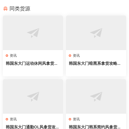
同类货源
资讯
资讯
韩国东大门运动休闲风拿货攻
韩国东大门暗黑系拿货攻略｜
略｜服装新手开店必拿63家网
新手开店必拿61家网红档口，
红档口，athflow穿搭直接抄
all black穿搭直接抄
资讯
资讯
韩国东大门通勤OL风拿货攻略
韩国东大门韩系简约风拿货攻