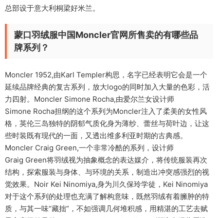
总部设于意大利桐梁好米兰。
蒙口羽绒服中国Moncler官网所售卖的有哪些品
牌系列？
Moncler 1952,由Karl Templer构思，名字已经表明它会是一个
延续品牌经典的复古系列，放大logo的同时加入大量的色彩，活
力四射。Moncler Simone Rocha,由爱尔兰女设计师
Simone Rocha担纲的这个系列为Moncler注入了柔美的女性风
格，英伦三岛独特的阴郁气质化身为薄纱、蕾丝与荷叶边，让这
些时装既有现代的一面，又透出维多利亚时期的古典感。
Moncler Craig Green,一个非常冷酷的系列，设计师
Graig Green将羽绒视为抽象概念的表达媒介，将传统服装再次
结构，探索服装与身体、与环境的关系，制造出冲突感强烈的视
觉效果。Noir Kei Ninomiya,身为川久保玲学徒，Kei Ninomiya
对于这个系列的处理也充满了解构意味，既然羽绒有着臃肿的特
质，与其一味“藏拙”，不如强调几何堆积感，用精湛的工艺去赋