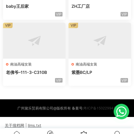
baby王后家
ZH工厂店
VIP
VIP
VIP
VIP
南油高端女装
南油高端女装
老佛爷–111-3-C310B
紫墨BC/LP
VIP
VIP
粤ICP备15022994号
广州黛乐贸易有限公司@版权所有 备案号:
关于搜档网
|
llms.txt