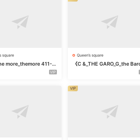
s square
Queen’s square
e more_themore 411-未
《C &_THE GARO_G_the Bar
未知号
Oicher-4F未知号
VIP
VIP