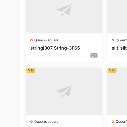
Queen’s square
Queen’
stringl307_String-3F65
slit_s
VIP
VIP
VIP
Queen’s square
Queen’