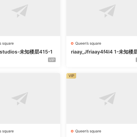
s square
Queen’s square
litstudios-未知楼层415-1
riaay_Jfriaay4f4l4 1-未知
知号
VIP
VIP
s square
Queen’s square