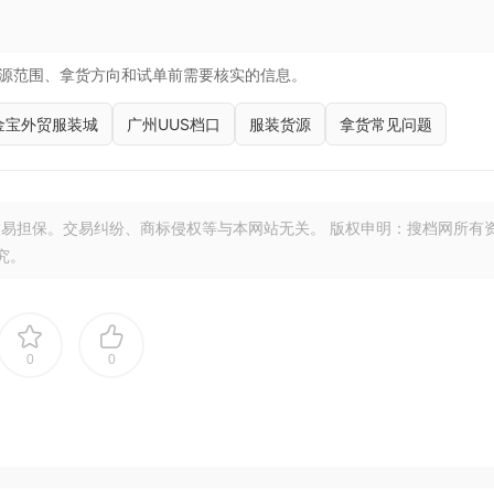
源范围、拿货方向和试单前需要核实的信息。
金宝外贸服装城
广州UUS档口
服装货源
拿货常见问题
易担保。交易纠纷、商标侵权等与本网站无关。 版权申明：搜档网所有
究。
0
0