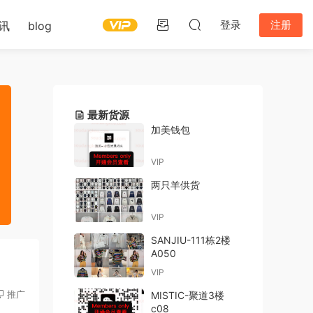
登录
注册
讯
blog
最新货源
加美钱包
VIP
两只羊供货
VIP
SANJIU-111栋2楼
A050
VIP
推广
MISTIC-聚道3楼
c08