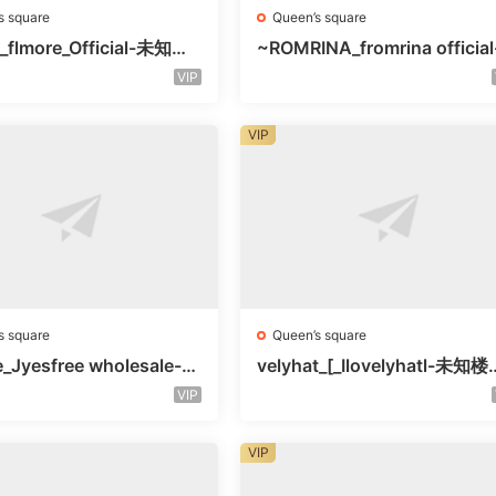
s square
Queen’s square
_flmore_Official-未知楼
~ROMRINA_fromrina official
号
未知楼层509
VIP
VIP
s square
Queen’s square
e_Jyesfree wholesale-未
velyhat_[_Ilovelyhatl-未知
未知号
未知号
VIP
VIP