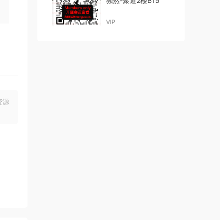
独然-聚道2楼B15
VIP
资源