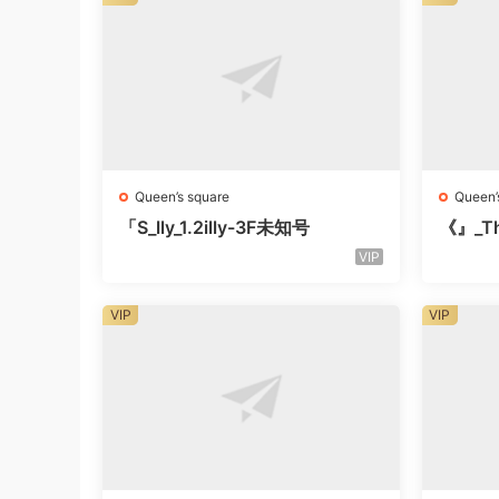
Queen’s square
Queen’
「S_lly_1.2illy-3F未知号
《』_Th
知楼层
VIP
VIP
VIP