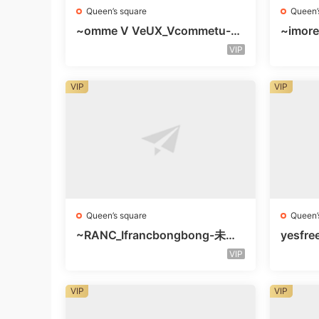
Queen’s square
Queen’
~omme V VeUX_Vcommetu-3F
~imore
未知号
层未知
VIP
VIP
VIP
Queen’s square
Queen’
~RANC_Ifrancbongbong-未知
yesfre
楼层408
知楼层
VIP
VIP
VIP