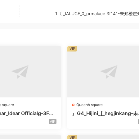
1《 _IALUCE_0_prmaluce 3f141-未知
VIP
s square
Queen’s square
ar_Idear Officialg-3F未
』G4_Hijini_[_hegjinkang-
楼层未知号
VIP
VIP