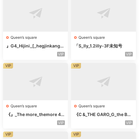
Queen’s square
Queen’s square
』G4_Hijini_[_hegjinkang-
「S_lly_1.2illy-3F未知号
未知楼层未知号
VIP
VIP
VIP
VIP
Queen’s square
Queen’s square
《』_The more_themore 41
《C &_THE GARO_G_the Bar
1-未知楼层未知号
o Oicher-4F未知号
VIP
VIP
VIP
VIP