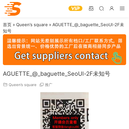
首页
»
Queen’s square
»
AGUETTE_@_baguette_SeoUl-2F未
知号
AGUETTE_@_baguette_SeoUl-2F未知号
Queen’s square
推广