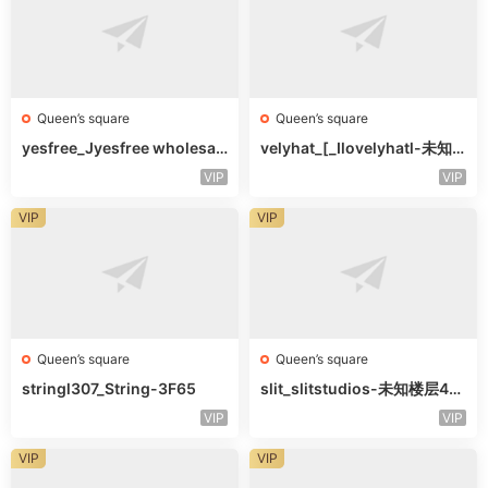
Queen’s square
Queen’s square
yesfree_Jyesfree wholesal
velyhat_[_Ilovelyhatl-未知
e-未知楼层未知号
楼层未知号
VIP
VIP
VIP
VIP
Queen’s square
Queen’s square
stringl307_String-3F65
slit_slitstudios-未知楼层415
-1
VIP
VIP
VIP
VIP