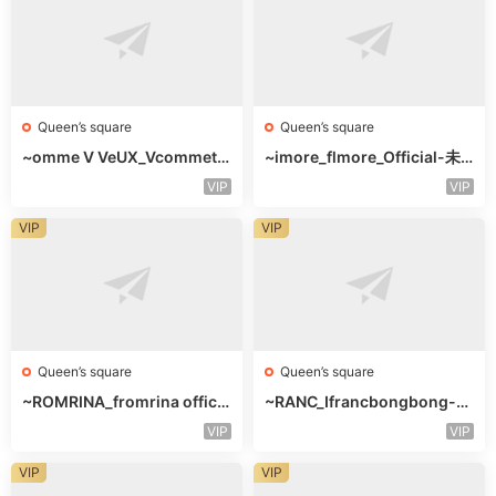
Queen’s square
Queen’s square
~omme V VeUX_Vcommetu
~imore_flmore_Official-未
-3F未知号
知楼层未知号
VIP
VIP
VIP
VIP
Queen’s square
Queen’s square
~ROMRINA_fromrina officia
~RANC_Ifrancbongbong-未
l-未知楼层509
知楼层408
VIP
VIP
VIP
VIP