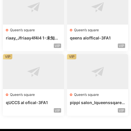
Queen’s square
Queen’s square
riaay_Jfriaay4f4l4 1-未知楼
qeens aloffical-3FA1
层未知号
VIP
VIP
VIP
VIP
Queen’s square
Queen’s square
qUCCS al ofical-3FA1
pippi salon_Iqueenssqareo
fcal-未知楼层563
VIP
VIP