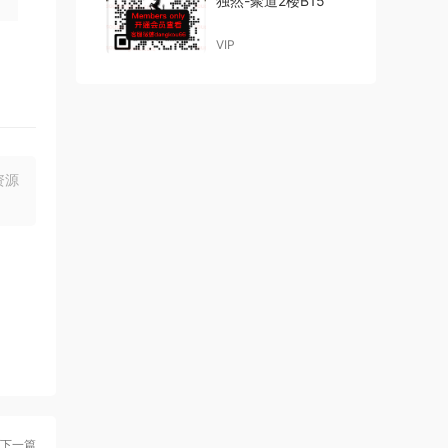
独然-聚道2楼B15
VIP
资源
下一篇