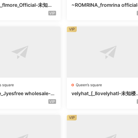
_flmore_Official-未知楼
~ROMRINA_fromrina official
号
未知楼层509
VIP
VIP
s square
Queen’s square
e_Jyesfree wholesale-未
velyhat_[_Ilovelyhatl-未知
未知号
未知号
VIP
VIP