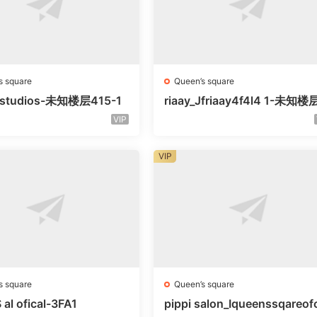
s square
Queen’s square
litstudios-未知楼层415-1
riaay_Jfriaay4f4l4 1-未知
知号
VIP
VIP
s square
Queen’s square
al ofical-3FA1
pippi salon_Iqueenssqareof