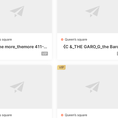
s square
Queen’s square
e more_themore 411-未
《C &_THE GARO_G_the Bar
未知号
Oicher-4F未知号
VIP
VIP
s square
Queen’s square