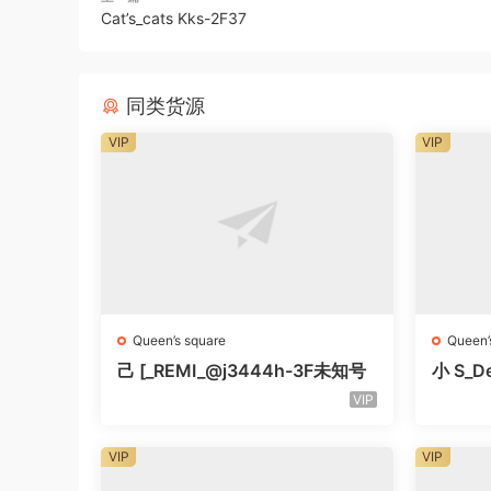
Cat’s_cats Kks-2F37
同类货源
VIP
VIP
Queen’s square
Queen’
己 [_REMI_@j3444h-3F未知号
小 S_De
知号
VIP
VIP
VIP