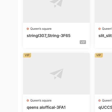
Queen’s square
Queen’
stringl307_String-3F65
slit_s
VIP
VIP
VIP
Queen’s square
Queen’
qeens aloffical-3FA1
qUCCS 