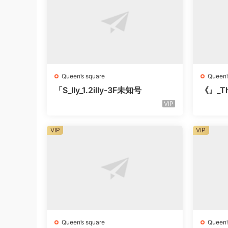
Queen’s square
Queen’
「S_lly_1.2illy-3F未知号
《』_Th
知楼层
VIP
VIP
VIP
Queen’s square
Queen’