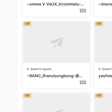
~omme V VeUX_Vcommetu-3F
~imore
未知号
层未知
VIP
VIP
VIP
Queen’s square
Queen’
~RANC_Ifrancbongbong-未知
yesfre
楼层408
知楼层
VIP
VIP
VIP