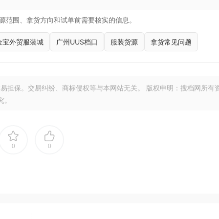
源范围、拿货方向和试单前需要核实的信息。
金宝外贸服装城
广州UUS档口
服装货源
拿货常见问题
易担保。交易纠纷、商标侵权等与本网站无关。 版权申明：搜档网所有
究。
0
0