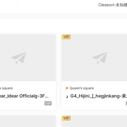
Cleseovl-未知
VIP
s square
Queen’s square
ar_Idear Officialg-3F未
』G4_Hijini_[_hegjinkang-
楼层未知号
VIP
VIP