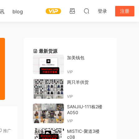
登录
注册
讯
blog
最新货源
加美钱包
VIP
两只羊供货
VIP
SANJIU-111栋2楼
A050
VIP
推广
MISTIC-聚道3楼
c08