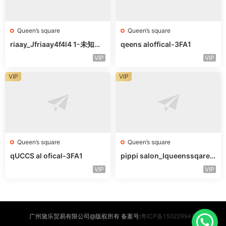
Queen’s square
Queen’s square
riaay_Jfriaay4f4l4 1-未知楼
qeens aloffical-3FA1
层未知号
VIP
VIP
VIP
VIP
Queen’s square
Queen’s square
qUCCS al ofical-3FA1
pippi salon_Iqueenssqareo
fcal-未知楼层563
VIP
VIP
粤ICP备15022994号
广州黛乐贸易有限公司@版权所有 备案号: