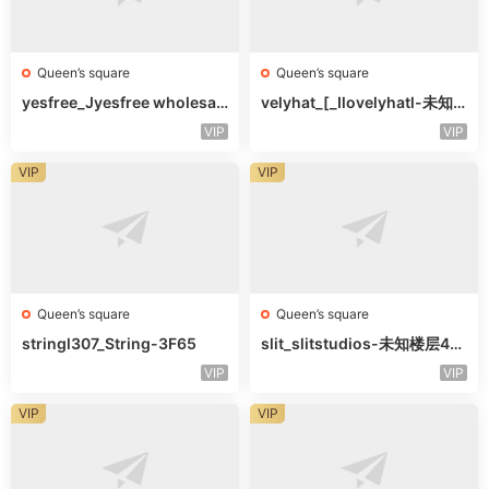
Queen’s square
Queen’s square
yesfree_Jyesfree wholesal
velyhat_[_Ilovelyhatl-未知
e-未知楼层未知号
楼层未知号
VIP
VIP
VIP
VIP
Queen’s square
Queen’s square
stringl307_String-3F65
slit_slitstudios-未知楼层415
-1
VIP
VIP
VIP
VIP