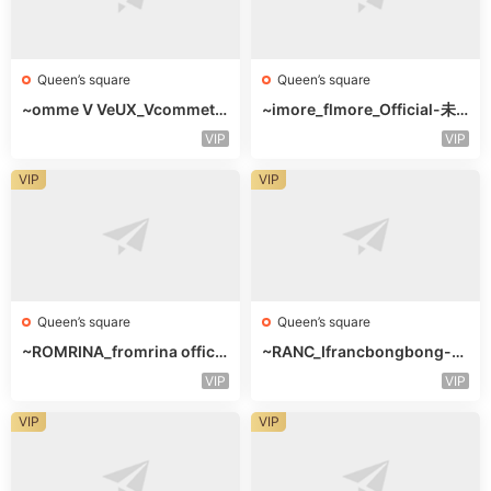
Queen’s square
Queen’s square
~omme V VeUX_Vcommetu
~imore_flmore_Official-未
-3F未知号
知楼层未知号
VIP
VIP
VIP
VIP
Queen’s square
Queen’s square
~ROMRINA_fromrina officia
~RANC_Ifrancbongbong-未
l-未知楼层509
知楼层408
VIP
VIP
VIP
VIP