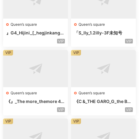
Queen’s square
Queen’s square
』G4_Hijini_[_hegjinkang-
「S_lly_1.2illy-3F未知号
未知楼层未知号
VIP
VIP
VIP
VIP
Queen’s square
Queen’s square
《』_The more_themore 41
《C &_THE GARO_G_the Bar
1-未知楼层未知号
o Oicher-4F未知号
VIP
VIP
VIP
VIP