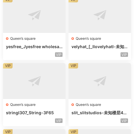
Queen’s square
Queen’s square
yesfree_Jyesfree wholesal
velyhat_[_Ilovelyhatl-未知
e-未知楼层未知号
楼层未知号
VIP
VIP
VIP
VIP
Queen’s square
Queen’s square
stringl307_String-3F65
slit_slitstudios-未知楼层415
-1
VIP
VIP
VIP
VIP