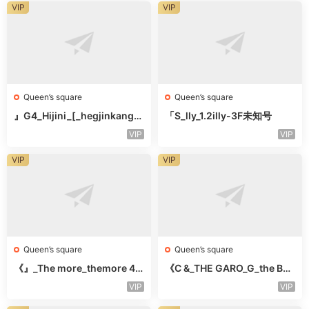
VIP
VIP
Queen’s square
Queen’s square
』G4_Hijini_[_hegjinkang-
「S_lly_1.2illy-3F未知号
未知楼层未知号
VIP
VIP
VIP
VIP
Queen’s square
Queen’s square
《』_The more_themore 41
《C &_THE GARO_G_the Bar
1-未知楼层未知号
o Oicher-4F未知号
VIP
VIP