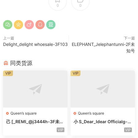
0
0
上一篇
下一篇
Delight_delight whoesale-3F103
ELEPHANT_Jelephantunni-2F未
知号
同类货源
VIP
VIP
Queen’s square
Queen’s square
己 [_REMI_@j3444h-3F未知
小 S_Dear_Idear Officialg-3
号
F未知号
VIP
VIP