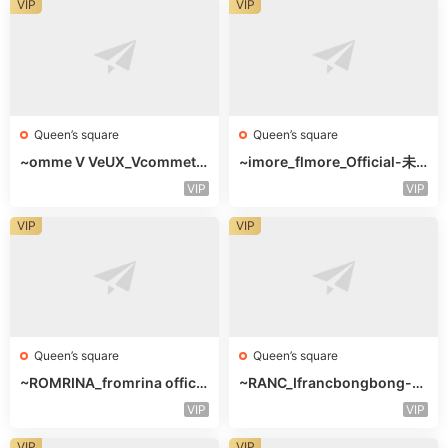
VIP
VIP
Queen’s square
Queen’s square
~omme V VeUX_Vcommetu
~imore_flmore_Official-未
-3F未知号
知楼层未知号
VIP
VIP
VIP
VIP
Queen’s square
Queen’s square
~ROMRINA_fromrina officia
~RANC_Ifrancbongbong-未
l-未知楼层509
知楼层408
VIP
VIP
VIP
VIP