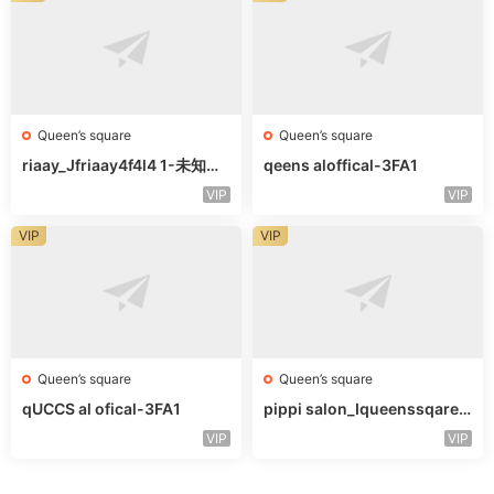
Queen’s square
Queen’s square
riaay_Jfriaay4f4l4 1-未知楼
qeens aloffical-3FA1
层未知号
VIP
VIP
VIP
VIP
Queen’s square
Queen’s square
qUCCS al ofical-3FA1
pippi salon_Iqueenssqareo
fcal-未知楼层563
VIP
VIP