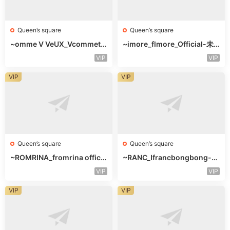
Queen’s square
Queen’s square
~omme V VeUX_Vcommetu
~imore_flmore_Official-未
-3F未知号
知楼层未知号
VIP
VIP
VIP
VIP
Queen’s square
Queen’s square
~ROMRINA_fromrina officia
~RANC_Ifrancbongbong-未
l-未知楼层509
知楼层408
VIP
VIP
VIP
VIP