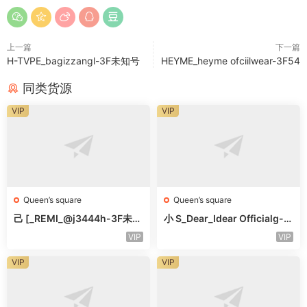
上一篇
下一篇
H-TVPE_bagizzangl-3F未知号
HEYME_heyme ofciilwear-3F54
同类货源
VIP
VIP
Queen’s square
Queen’s square
己 [_REMI_@j3444h-3F未知
小 S_Dear_Idear Officialg-3
号
F未知号
VIP
VIP
VIP
VIP