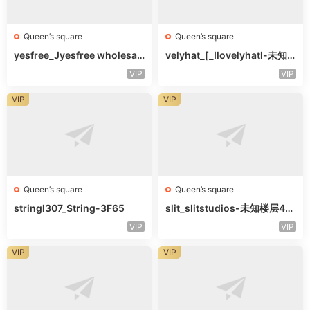
Queen’s square
Queen’s square
yesfree_Jyesfree wholesal
velyhat_[_Ilovelyhatl-未知
e-未知楼层未知号
楼层未知号
VIP
VIP
VIP
VIP
Queen’s square
Queen’s square
stringl307_String-3F65
slit_slitstudios-未知楼层415
-1
VIP
VIP
VIP
VIP