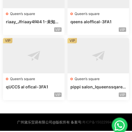
Queen’s square
Queen’s square
riaay_Jfriaay4f4l4 1-未知楼
qeens aloffical-3FA1
层未知号
VIP
VIP
VIP
VIP
Queen’s square
Queen’s square
qUCCS al ofical-3FA1
pippi salon_Iqueenssqareo
fcal-未知楼层563
VIP
VIP
粤ICP备15022994号
广州黛乐贸易有限公司@版权所有 备案号: