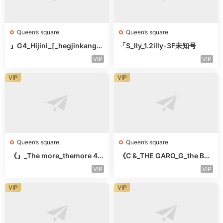
Queen’s square
Queen’s square
』G4_Hijini_[_hegjinkang-
「S_lly_1.2illy-3F未知号
未知楼层未知号
VIP
VIP
VIP
VIP
Queen’s square
Queen’s square
《』_The more_themore 41
《C &_THE GARO_G_the Bar
1-未知楼层未知号
o Oicher-4F未知号
VIP
VIP
VIP
VIP