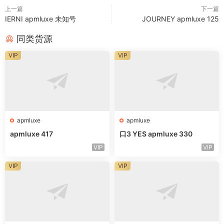
上一篇
下一篇
IERNI apmluxe 未知号
JOURNEY apmluxe 125
同类货源
VIP
VIP
apmluxe
apmluxe
apmluxe 417
口3 YES apmluxe 330
VIP
VIP
VIP
VIP