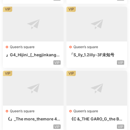
VIP
VIP
Queen’s square
Queen’s square
』G4_Hijini_[_hegjinkang-
「S_lly_1.2illy-3F未知号
未知楼层未知号
VIP
VIP
VIP
VIP
Queen’s square
Queen’s square
《』_The more_themore 41
《C &_THE GARO_G_the Bar
1-未知楼层未知号
o Oicher-4F未知号
VIP
VIP