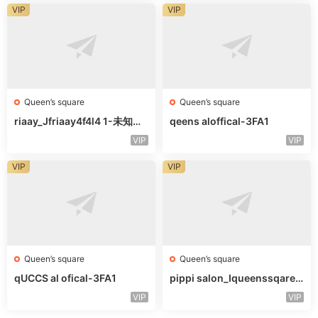
VIP
VIP
Queen’s square
Queen’s square
riaay_Jfriaay4f4l4 1-未知楼
qeens aloffical-3FA1
层未知号
VIP
VIP
VIP
VIP
Queen’s square
Queen’s square
qUCCS al ofical-3FA1
pippi salon_Iqueenssqareo
fcal-未知楼层563
VIP
VIP