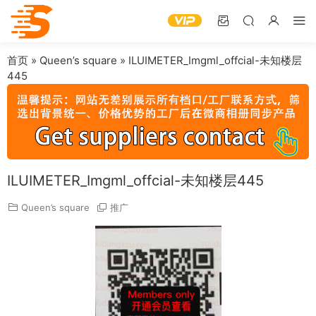
首页
»
Queen’s square
»
ILUIMETER_Imgml_offcial-未知楼层
445
ILUIMETER_Imgml_offcial-未知楼层445
Queen’s square
推广