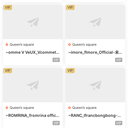
VIP
VIP
Queen’s square
Queen’s square
~omme V VeUX_Vcommetu
~imore_flmore_Official-未
-3F未知号
知楼层未知号
VIP
VIP
VIP
VIP
Queen’s square
Queen’s square
~ROMRINA_fromrina officia
~RANC_Ifrancbongbong-未
l-未知楼层509
知楼层408
VIP
VIP