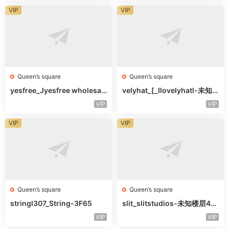
VIP
VIP
Queen’s square
Queen’s square
yesfree_Jyesfree wholesal
velyhat_[_Ilovelyhatl-未知
e-未知楼层未知号
楼层未知号
VIP
VIP
VIP
VIP
Queen’s square
Queen’s square
stringl307_String-3F65
slit_slitstudios-未知楼层415
-1
VIP
VIP