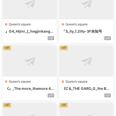
Queen’s square
Queen’s square
』G4_Hijini_[_hegjinkang-
「S_lly_1.2illy-3F未知号
未知楼层未知号
VIP
VIP
VIP
VIP
Queen’s square
Queen’s square
《』_The more_themore 41
《C &_THE GARO_G_the Bar
1-未知楼层未知号
o Oicher-4F未知号
VIP
VIP
VIP
VIP