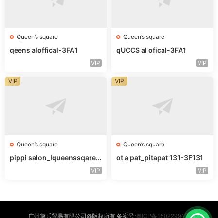
Queen’s square
Queen’s square
qeens aloffical-3FA1
qUCCS al ofical-3FA1
VIP
VIP
VIP
VIP
Queen’s square
Queen’s square
pippi salon_Iqueenssqareo
ot a pat_pitapat 131-3F131
fcal-未知楼层563
VIP
VIP
粤ICP备15022994号
广州黛乐贸易有限公司@版权所有 备案号: