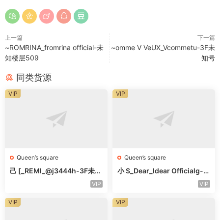
上一篇
下一篇
~ROMRINA_fromrina official-未
~omme V VeUX_Vcommetu-3F未
知楼层509
知号
同类货源
VIP
VIP
Queen’s square
Queen’s square
己 [_REMI_@j3444h-3F未知
小 S_Dear_Idear Officialg-3
号
F未知号
VIP
VIP
VIP
VIP