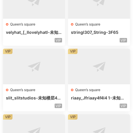
Queen’s square
Queen’s square
velyhat_[_Ilovelyhatl-未知
stringl307_String-3F65
楼层未知号
VIP
VIP
VIP
VIP
Queen’s square
Queen’s square
slit_slitstudios-未知楼层415
riaay_Jfriaay4f4l4 1-未知楼
-1
层未知号
VIP
VIP
VIP
VIP