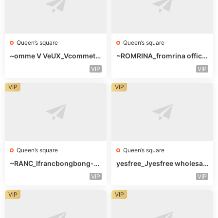
Queen’s square
Queen’s square
~omme V VeUX_Vcommetu
~ROMRINA_fromrina officia
-3F未知号
l-未知楼层509
VIP
VIP
VIP
VIP
Queen’s square
Queen’s square
~RANC_Ifrancbongbong-未
yesfree_Jyesfree wholesal
知楼层408
e-未知楼层未知号
VIP
VIP
VIP
VIP