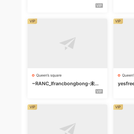
未知号
层未知
VIP
VIP
VIP
Queen’s square
Queen’
~RANC_Ifrancbongbong-未知
yesfre
楼层408
知楼层
VIP
VIP
VIP