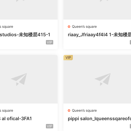
s square
Queen’s square
litstudios-未知楼层415-1
riaay_Jfriaay4f4l4 1-未知
知号
VIP
VIP
s square
Queen’s square
al ofical-3FA1
pippi salon_Iqueenssqareof
-未知楼层563
VIP