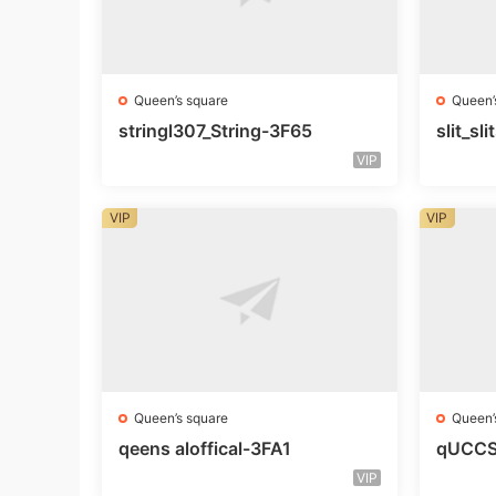
Queen’s square
Queen’
stringl307_String-3F65
slit_s
VIP
VIP
VIP
Queen’s square
Queen’
qeens aloffical-3FA1
qUCCS 
VIP