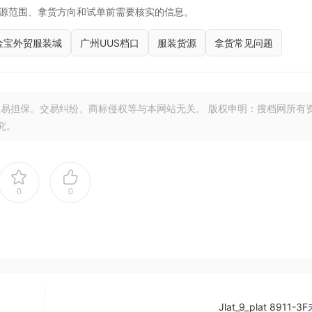
源范围、拿货方向和试单前需要核实的信息。
金宝外贸服装城
广州UUS档口
服装货源
拿货常见问题
易担保。交易纠纷、商标侵权等与本网站无关。 版权申明：搜档网所有
究。
0
0
Jlat_9_plat 8911-