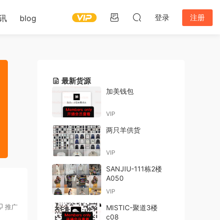
登录
注册
讯
blog
最新货源
加美钱包
VIP
两只羊供货
VIP
SANJIU-111栋2楼
A050
VIP
推广
MISTIC-聚道3楼
c08