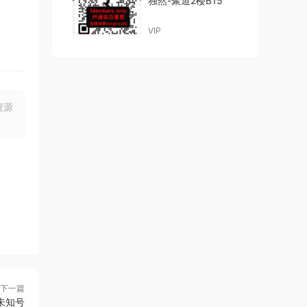
独然-聚道2楼B15
VIP
资源
下一篇
3F未知号