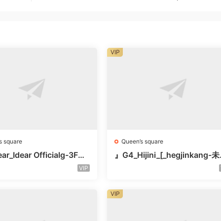
VIP
s square
Queen’s square
ar_Idear Officialg-3F未
』G4_Hijini_[_hegjinkang-
楼层未知号
VIP
VIP