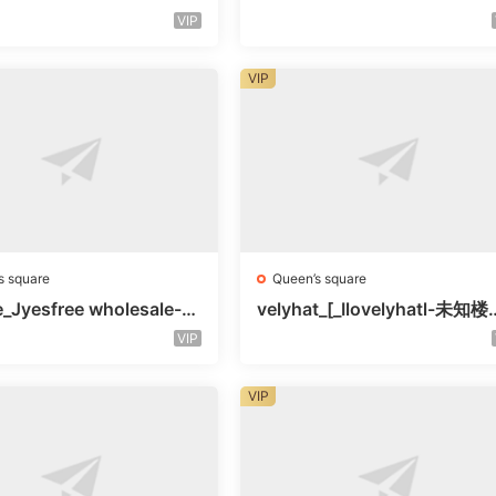
号
未知楼层509
VIP
VIP
s square
Queen’s square
e_Jyesfree wholesale-未
velyhat_[_Ilovelyhatl-未知
未知号
未知号
VIP
VIP