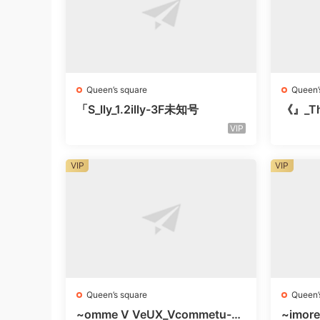
Queen’s square
Queen’
「S_lly_1.2illy-3F未知号
《』_Th
知楼层
VIP
VIP
VIP
Queen’s square
Queen’
~omme V VeUX_Vcommetu-3F
~imore