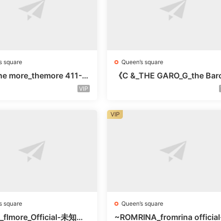
s square
Queen’s square
e more_themore 411-未
《C &_THE GARO_G_the Bar
未知号
Oicher-4F未知号
VIP
VIP
s square
Queen’s square
_flmore_Official-未知楼
~ROMRINA_fromrina official