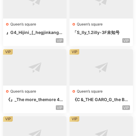
Queen’s square
Queen’s square
』G4_Hijini_[_hegjinkang-
「S_lly_1.2illy-3F未知号
未知楼层未知号
VIP
VIP
VIP
VIP
Queen’s square
Queen’s square
《』_The more_themore 41
《C &_THE GARO_G_the Bar
1-未知楼层未知号
o Oicher-4F未知号
VIP
VIP
VIP
VIP