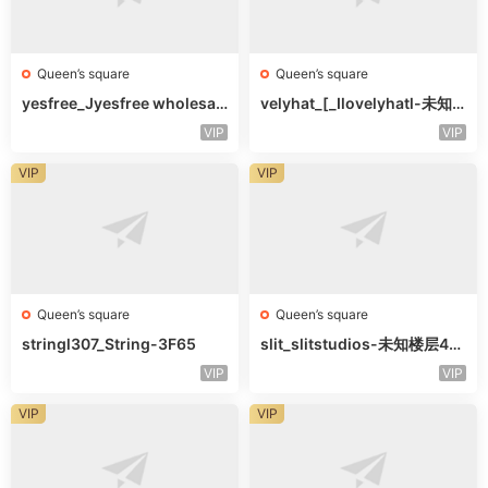
Queen’s square
Queen’s square
yesfree_Jyesfree wholesal
velyhat_[_Ilovelyhatl-未知
e-未知楼层未知号
楼层未知号
VIP
VIP
VIP
VIP
Queen’s square
Queen’s square
stringl307_String-3F65
slit_slitstudios-未知楼层415
-1
VIP
VIP
VIP
VIP