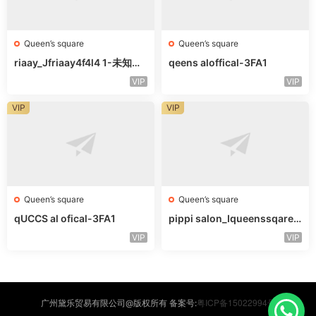
Queen’s square
Queen’s square
riaay_Jfriaay4f4l4 1-未知楼
qeens aloffical-3FA1
层未知号
VIP
VIP
VIP
VIP
Queen’s square
Queen’s square
qUCCS al ofical-3FA1
pippi salon_Iqueenssqareo
fcal-未知楼层563
VIP
VIP
粤ICP备15022994号
广州黛乐贸易有限公司@版权所有 备案号: