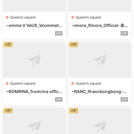
Queen’s square
Queen’s square
~omme V VeUX_Vcommetu
~imore_flmore_Official-未
-3F未知号
知楼层未知号
VIP
VIP
VIP
VIP
Queen’s square
Queen’s square
~ROMRINA_fromrina officia
~RANC_Ifrancbongbong-未
l-未知楼层509
知楼层408
VIP
VIP
VIP
VIP