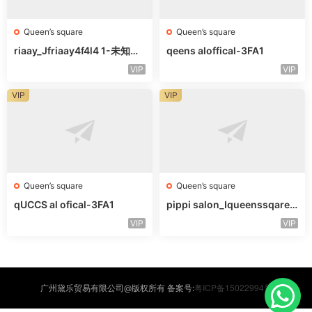
Queen’s square
Queen’s square
riaay_Jfriaay4f4l4 1-未知楼
qeens aloffical-3FA1
层未知号
VIP
VIP
VIP
VIP
Queen’s square
Queen’s square
qUCCS al ofical-3FA1
pippi salon_Iqueenssqareo
fcal-未知楼层563
VIP
VIP
粤ICP备15022994号
广州黛乐贸易有限公司@版权所有 备案号: