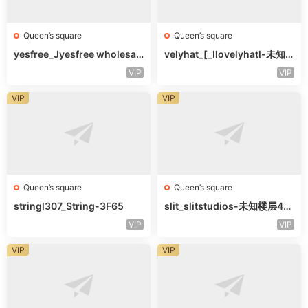
Queen’s square
Queen’s square
yesfree_Jyesfree wholesal
velyhat_[_Ilovelyhatl-未知
e-未知楼层未知号
楼层未知号
VIP
VIP
VIP
VIP
Queen’s square
Queen’s square
stringl307_String-3F65
slit_slitstudios-未知楼层415
-1
VIP
VIP
VIP
VIP