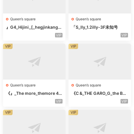
Queen’s square
Queen’s square
』G4_Hijini_[_hegjinkang-
「S_lly_1.2illy-3F未知号
未知楼层未知号
VIP
VIP
VIP
VIP
Queen’s square
Queen’s square
《』_The more_themore 41
《C &_THE GARO_G_the Bar
1-未知楼层未知号
o Oicher-4F未知号
VIP
VIP
VIP
VIP