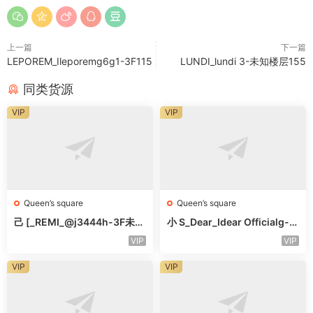
上一篇
下一篇
LEPOREM_Ileporemg6g1-3F115
LUNDI_lundi 3-未知楼层155
同类货源
VIP
VIP
Queen’s square
Queen’s square
己 [_REMI_@j3444h-3F未知
小 S_Dear_Idear Officialg-3
号
F未知号
VIP
VIP
VIP
VIP