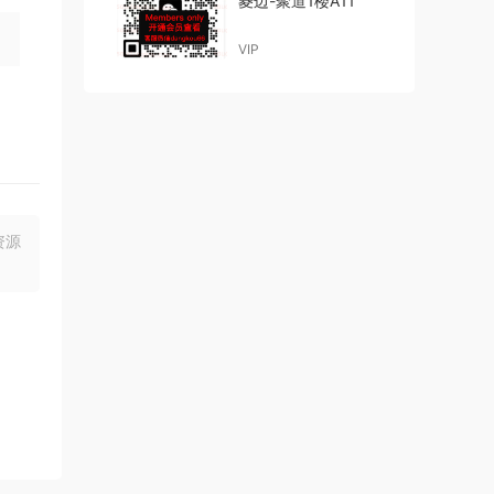
菱边-聚道1楼A11
VIP
资源