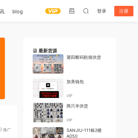
登录
注册
讯
blog
最新货源
莆田断码鞋墙供货
加美钱包
VIP
两只羊供货
VIP
推广
SANJIU-111栋2楼
A050