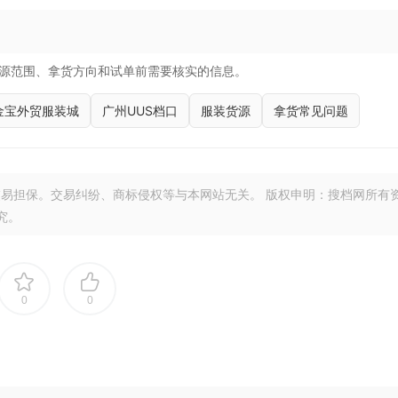
源范围、拿货方向和试单前需要核实的信息。
金宝外贸服装城
广州UUS档口
服装货源
拿货常见问题
易担保。交易纠纷、商标侵权等与本网站无关。 版权申明：搜档网所有
究。
0
0