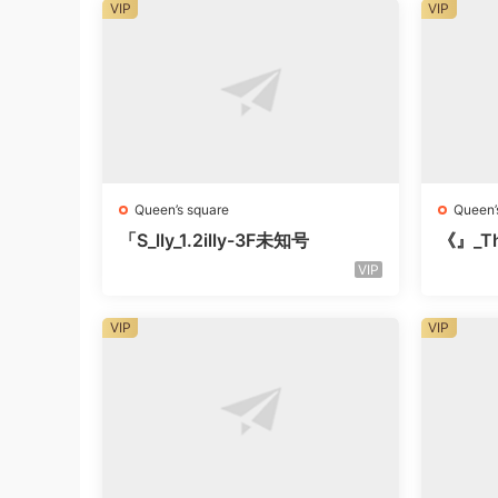
VIP
VIP
Queen’s square
Queen’
「S_lly_1.2illy-3F未知号
《』_Th
知楼层
VIP
VIP
VIP