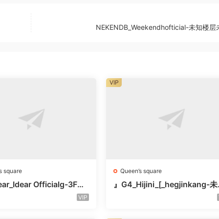
NEKENDB_Weekendhofticial-未知楼
VIP
s square
Queen’s square
ar_Idear Officialg-3F未
』G4_Hijini_[_hegjinkang-
楼层未知号
VIP