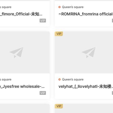
s square
Queen’s square
_flmore_Official-未知楼
~ROMRINA_fromrina official
号
未知楼层509
VIP
VIP
s square
Queen’s square
e_Jyesfree wholesale-未
velyhat_[_Ilovelyhatl-未知
未知号
未知号
VIP
VIP