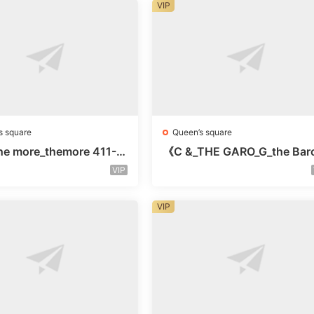
VIP
s square
Queen’s square
e more_themore 411-未
《C &_THE GARO_G_the Bar
未知号
Oicher-4F未知号
VIP
VIP