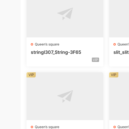
Queen’s square
Queen’
stringl307_String-3F65
slit_s
VIP
VIP
VIP
Queen’s square
Queen’