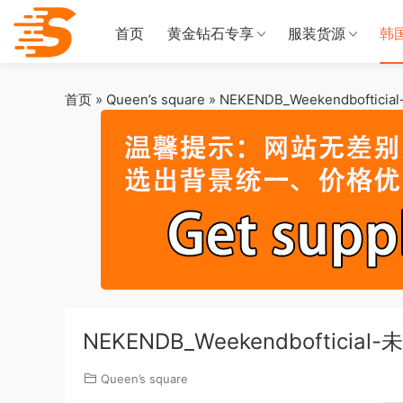
首页
黄金钻石专享
服装货源
韩
首页
»
Queen’s square
»
NEKENDB_Weekendboftici
NEKENDB_Weekendbofticial
Queen’s square