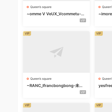
Queen’s square
Queen’
~omme V VeUX_Vcommetu-3F
~imore
未知号
层未知
VIP
VIP
VIP
Queen’s square
Queen’
~RANC_Ifrancbongbong-未知
yesfre
楼层408
知楼层
VIP
VIP
VIP