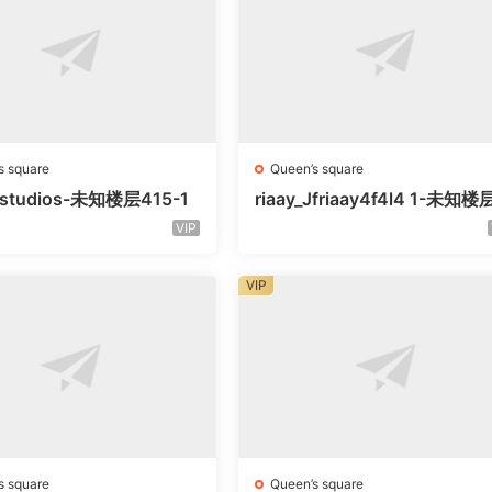
s square
Queen’s square
litstudios-未知楼层415-1
riaay_Jfriaay4f4l4 1-未知
知号
VIP
VIP
s square
Queen’s square