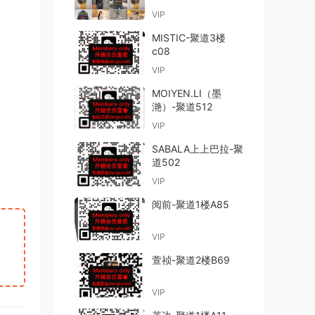
VIP
MISTIC-聚道3楼
c08
VIP
MOIYEN.LI（墨
滟）-聚道512
VIP
SABALA上上巴拉-聚
道502
VIP
阅前-聚道1楼A85
VIP
萱祯-聚道2楼B69
VIP