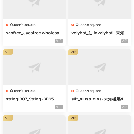
Queen’s square
Queen’s square
yesfree_Jyesfree wholesal
velyhat_[_Ilovelyhatl-未知
e-未知楼层未知号
楼层未知号
VIP
VIP
VIP
VIP
Queen’s square
Queen’s square
stringl307_String-3F65
slit_slitstudios-未知楼层415
-1
VIP
VIP
VIP
VIP