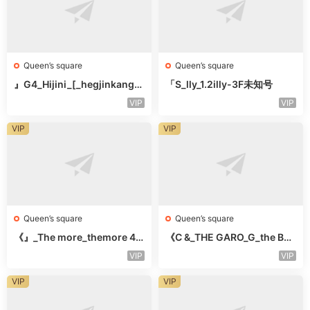
Queen’s square
Queen’s square
』G4_Hijini_[_hegjinkang-
「S_lly_1.2illy-3F未知号
未知楼层未知号
VIP
VIP
VIP
VIP
Queen’s square
Queen’s square
《』_The more_themore 41
《C &_THE GARO_G_the Bar
1-未知楼层未知号
o Oicher-4F未知号
VIP
VIP
VIP
VIP