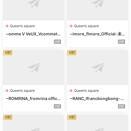
Queen’s square
Queen’s square
~omme V VeUX_Vcommetu
~imore_flmore_Official-未
-3F未知号
知楼层未知号
VIP
VIP
VIP
VIP
Queen’s square
Queen’s square
~ROMRINA_fromrina officia
~RANC_Ifrancbongbong-未
l-未知楼层509
知楼层408
VIP
VIP
VIP
VIP