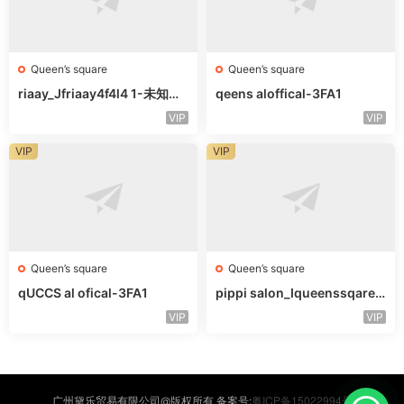
Queen’s square
Queen’s square
riaay_Jfriaay4f4l4 1-未知楼
qeens aloffical-3FA1
层未知号
VIP
VIP
VIP
VIP
Queen’s square
Queen’s square
qUCCS al ofical-3FA1
pippi salon_Iqueenssqareo
fcal-未知楼层563
VIP
VIP
粤ICP备15022994号
广州黛乐贸易有限公司@版权所有 备案号: