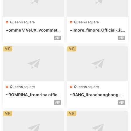
Queen’s square
Queen’s square
~omme V VeUX_Vcommetu
~imore_flmore_Official-未
-3F未知号
知楼层未知号
VIP
VIP
VIP
VIP
Queen’s square
Queen’s square
~ROMRINA_fromrina officia
~RANC_Ifrancbongbong-未
l-未知楼层509
知楼层408
VIP
VIP
VIP
VIP