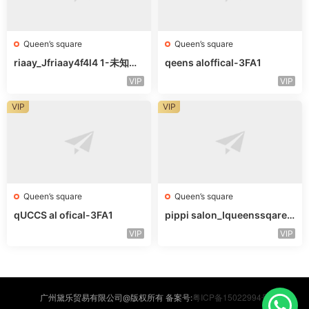
Queen’s square
Queen’s square
riaay_Jfriaay4f4l4 1-未知楼
qeens aloffical-3FA1
层未知号
VIP
VIP
VIP
VIP
Queen’s square
Queen’s square
qUCCS al ofical-3FA1
pippi salon_Iqueenssqareo
fcal-未知楼层563
VIP
VIP
粤ICP备15022994号
广州黛乐贸易有限公司@版权所有 备案号: