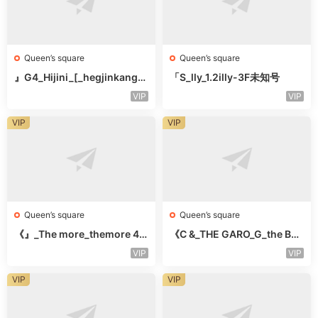
Queen’s square
Queen’s square
』G4_Hijini_[_hegjinkang-
「S_lly_1.2illy-3F未知号
未知楼层未知号
VIP
VIP
VIP
VIP
Queen’s square
Queen’s square
《』_The more_themore 41
《C &_THE GARO_G_the Bar
1-未知楼层未知号
o Oicher-4F未知号
VIP
VIP
VIP
VIP