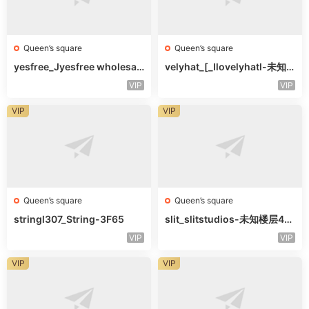
Queen’s square
Queen’s square
yesfree_Jyesfree wholesal
velyhat_[_Ilovelyhatl-未知
e-未知楼层未知号
楼层未知号
VIP
VIP
VIP
VIP
Queen’s square
Queen’s square
stringl307_String-3F65
slit_slitstudios-未知楼层415
-1
VIP
VIP
VIP
VIP