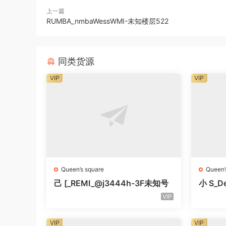
上一篇
RUMBA_nmbaWessWMI-未知楼层522
同类货源
VIP
VIP
Queen’s square
Queen’
己 [_REMI_@j3444h-3F未知号
小 S_De
知号
VIP
VIP
VIP