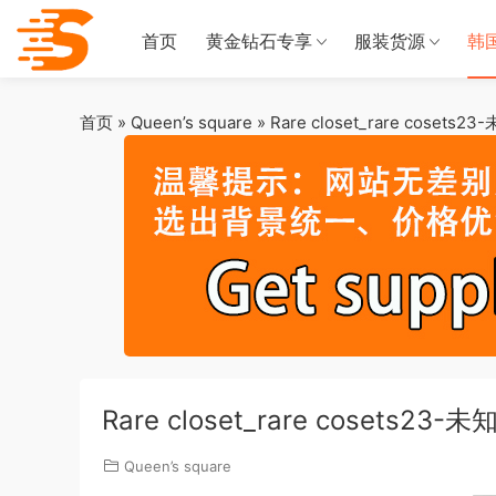
首页
黄金钻石专享
服装货源
韩
首页
»
Queen’s square
»
Rare closet_rare cosets
Rare closet_rare cosets23-
Queen’s square