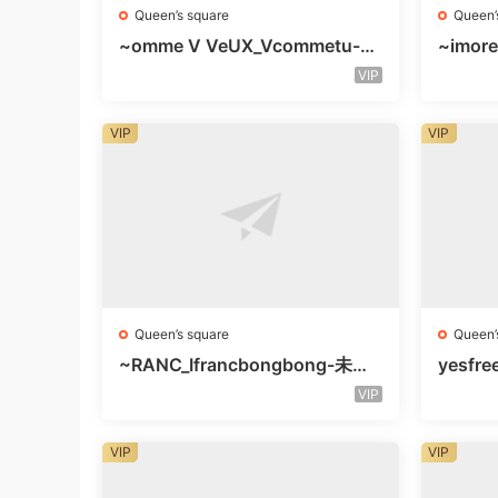
Queen’s square
Queen’
~omme V VeUX_Vcommetu-3F
~imore
未知号
层未知
VIP
VIP
VIP
Queen’s square
Queen’
~RANC_Ifrancbongbong-未知
yesfre
楼层408
知楼层
VIP
VIP
VIP