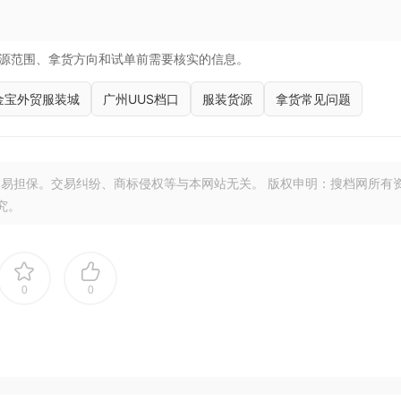
源范围、拿货方向和试单前需要核实的信息。
金宝外贸服装城
广州UUS档口
服装货源
拿货常见问题
易担保。交易纠纷、商标侵权等与本网站无关。 版权申明：搜档网所有
究。
0
0