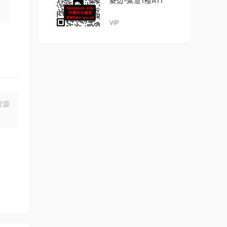
菱边-聚道1楼A11
VIP
资源