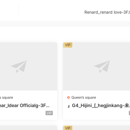
Renard_renard love-
VIP
s square
Queen’s square
ar_Idear Officialg-3F未
』G4_Hijini_[_hegjinkang-
楼层未知号
VIP
VIP