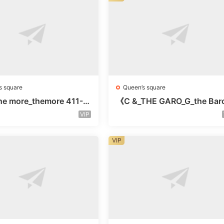
s square
Queen’s square
e more_themore 411-未
《C &_THE GARO_G_the Bar
未知号
Oicher-4F未知号
VIP
VIP