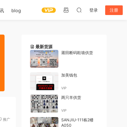
登录
注册
讯
blog
最新货源
莆田断码鞋墙供货
加美钱包
VIP
两只羊供货
VIP
推广
SANJIU-111栋2楼
A050