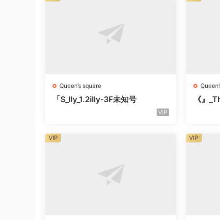
Queen’s square
Queen’
「S_lly_1.2illy-3F未知号
《』_Th
知楼层
VIP
VIP
VIP