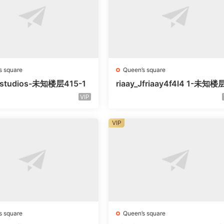
s square
Queen’s square
litstudios-未知楼层415-1
riaay_Jfriaay4f4l4 1-未知
知号
VIP
VIP
s square
Queen’s square