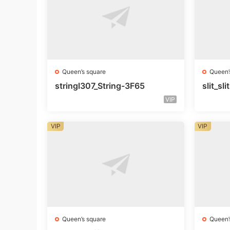
Queen’s square
Queen’
stringl307_String-3F65
slit_s
VIP
VIP
VIP
Queen’s square
Queen’