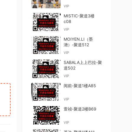
VIP
MISTIC-聚道3楼
c08
VIP
MOIYEN.LI（墨
滟）-聚道512
VIP
SABALA上上巴拉-聚
道502
VIP
阅前-聚道1楼A85
VIP
萱祯-聚道2楼B69
VIP