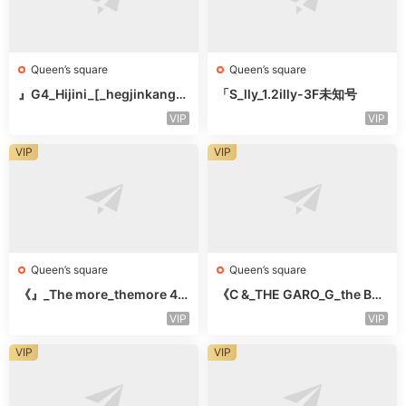
Queen’s square
Queen’s square
』G4_Hijini_[_hegjinkang-
「S_lly_1.2illy-3F未知号
未知楼层未知号
VIP
VIP
VIP
VIP
Queen’s square
Queen’s square
《』_The more_themore 41
《C &_THE GARO_G_the Bar
1-未知楼层未知号
o Oicher-4F未知号
VIP
VIP
VIP
VIP