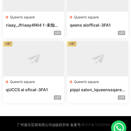
Queen’s square
Queen’s square
riaay_Jfriaay4f4l4 1-未知楼
qeens aloffical-3FA1
层未知号
VIP
VIP
VIP
VIP
Queen’s square
Queen’s square
qUCCS al ofical-3FA1
pippi salon_Iqueenssqareo
fcal-未知楼层563
VIP
VIP
粤ICP备15022994号
广州黛乐贸易有限公司@版权所有 备案号: