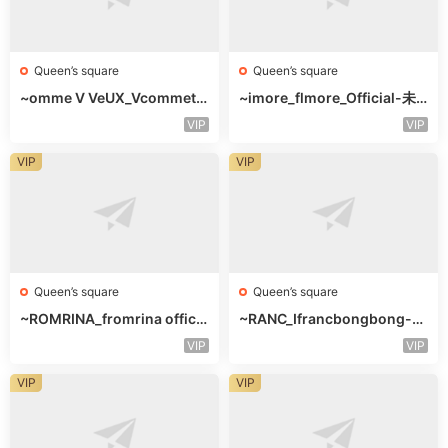
Queen’s square
Queen’s square
~omme V VeUX_Vcommetu
~imore_flmore_Official-未
-3F未知号
知楼层未知号
VIP
VIP
VIP
VIP
Queen’s square
Queen’s square
~ROMRINA_fromrina officia
~RANC_Ifrancbongbong-未
l-未知楼层509
知楼层408
VIP
VIP
VIP
VIP