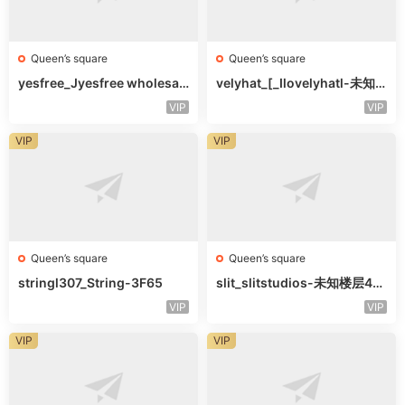
Queen’s square
Queen’s square
yesfree_Jyesfree wholesal
velyhat_[_Ilovelyhatl-未知
e-未知楼层未知号
楼层未知号
VIP
VIP
VIP
VIP
Queen’s square
Queen’s square
stringl307_String-3F65
slit_slitstudios-未知楼层415
-1
VIP
VIP
VIP
VIP