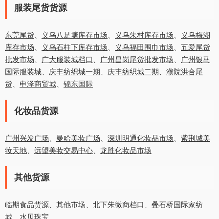
服装尾货货源
东莞尾货
、
义乌八足塘库存市场
、
义乌朱村库存市场
、
义乌梅湖
库存市场
、
义乌石柱下库存市场
、
义乌福田围巾市场
、
五爱尾货
批发市场
、
广大服装城档口
、
广州昌岗尾货批发市场
、
广州银马
国际服装城
、
庆丰纺织城一期
、
庆丰纺织城二期
、
濮院洪合尾
货
、
申泽商贸城
、
锦东国际
化妆品货源
广州兴发广场
、
曼哈美妆广场
、
深圳明通化妆品市场
、
紫荆城美
妆天地
、
远望美妆交易中心
、
龙胜化妆品市场
其他货源
临期食品货源
、
其他市场
、
北下朱微商档口
、
叠石桥国际家纺
城
、
水贝珠宝