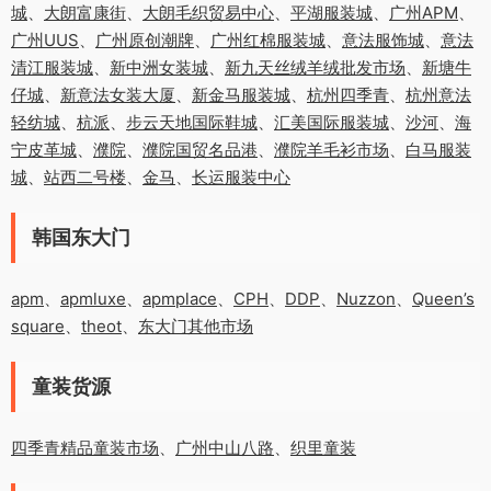
城
、
大朗富康街
、
大朗毛织贸易中心
、
平湖服装城
、
广州APM
、
广州UUS
、
广州原创潮牌
、
广州红棉服装城
、
意法服饰城
、
意法
清江服装城
、
新中洲女装城
、
新九天丝绒羊绒批发市场
、
新塘牛
仔城
、
新意法女装大厦
、
新金马服装城
、
杭州四季青
、
杭州意法
轻纺城
、
杭派
、
步云天地国际鞋城
、
汇美国际服装城
、
沙河
、
海
宁皮革城
、
濮院
、
濮院国贸名品港
、
濮院羊毛衫市场
、
白马服装
城
、
站西二号楼
、
金马
、
长运服装中心
韩国东大门
apm
、
apmluxe
、
apmplace
、
CPH
、
DDP
、
Nuzzon
、
Queen’s
square
、
theot
、
东大门其他市场
童装货源
四季青精品童装市场
、
广州中山八路
、
织里童装