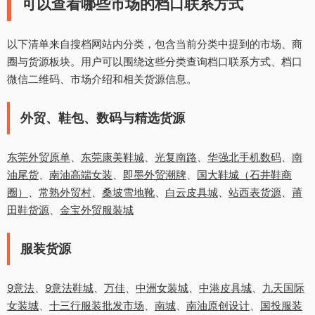
可以查看哪些市场的档口联系方式
以下清单来自搜档网站内分类，包含当前分类中提到的市场、商
圈与货源板块。用户可以围绕这些分类查询档口联系方式、档口
微信二维码、市场介绍和相关货源信息。
外贸、鞋包、数码与精选货源
东莞外贸原单
、
东莞康美鞋城
、
光复南路
、
华强北手机数码
、
南
油尾货
、
南油高端女装
、
即墨外贸潮牌
、
国大鞋城（石井鞋商
圈）
、
常熟外贸村
、
桑坡雪地靴
、
白云皮具城
、
站西表货源
、
莆
田鞋货源
、
金宝外贸服装城
服装货源
9意法
、
9意法鞋城
、
万佳
、
中洲女装城
、
中港皮具城
、
九天国际
女装城
、
十三行服装批发市场
、
南城
、
南油原创设计
、
国投服装