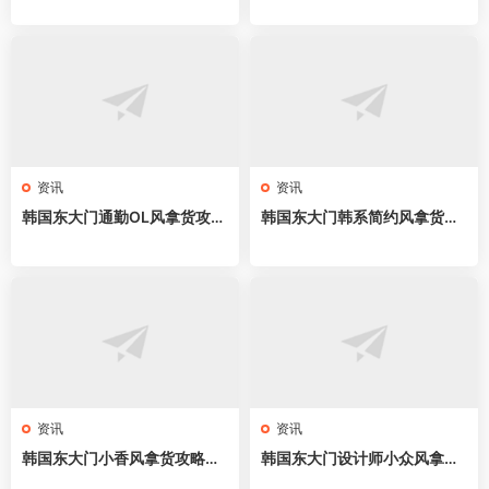
红档口，athflow穿搭直接抄
all black穿搭直接抄
资讯
资讯
韩国东大门通勤OL风拿货攻略
韩国东大门韩系简约风拿货攻
｜新手开店必拿57家网红档
略｜57家网红档口全地图，cl
口，职场穿搭直接抄
ean fit穿搭直接抄
资讯
资讯
韩国东大门小香风拿货攻略｜
韩国东大门设计师小众风拿货
58家网红档口全地图，名媛千
攻略｜62家网红档口全地图，