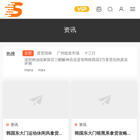
资讯
全部
进货指南
广州批发市场
十三行
热搜
深圳南油缇家探店三醋酸神店还是智商税我花2万拿货后的真实
评测
mara
max
资讯
资讯
韩国东大门运动休闲风拿货攻
韩国东大门暗黑系拿货攻略｜
略｜服装新手开店必拿63家网
新手开店必拿61家网红档口，