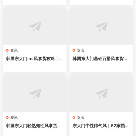
金穿搭直接抄
买手店直接抄
资讯
资讯
韩国东大门ins风拿货攻略｜6
韩国东大门基础百搭风拿货攻
3家网红档口全地图，韩系博
略｜58家网红档口全地图，万
主穿搭直接抄
能单品直接抄
资讯
资讯
韩国东大门轻熟知性风拿货攻
东大门中性帅气风｜62家档口
略｜62家档口全地图，通勤气
全地图，无性别穿搭直接抄