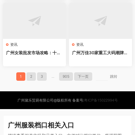
资讯
资讯
广州女装批发市场攻略：十三
广州万佳30家重工大码潮牌档
行、沙河、火车站、石井全解
口拿货指南，老炮亲测不踩雷
析，拿货避坑指南！
1
2
3
...
905
下一页
跳转
粤ICP备15022994号
广州黛乐贸易有限公司@版权所有 备案号:
广州服装档口相关入口