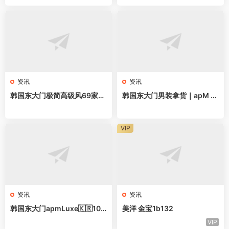
质穿搭直接抄
资讯
资讯
韩国东大门极简高级风69家档
韩国东大门男装拿货｜apM 2
口全地图，做高端女装直接抄
2家网红档口清单，直接抄作
业
VIP
资讯
资讯
韩国东大门apmLuxe🇰🇷10
美洋 金宝1b132
家甜辣风档口｜拿货直接抄作
VIP
业