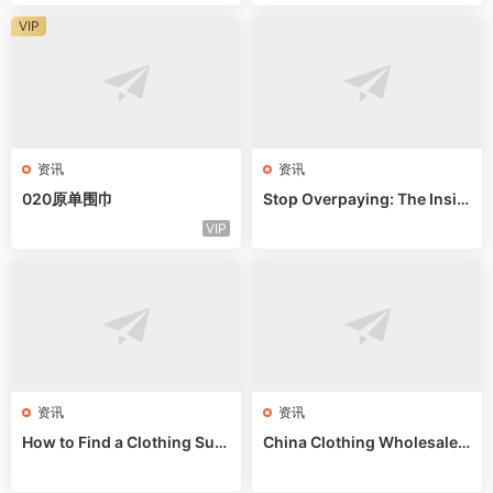
VIP
资讯
资讯
020原单围巾
Stop Overpaying: The Insid
er’s Guide to Guangzhou Ba
VIP
gs
资讯
资讯
How to Find a Clothing Sup
China Clothing Wholesale:
plier in China: Bypass Middl
Skip Agents & Buy Direct
emen