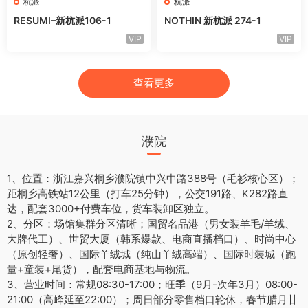
杭派
杭派
RESUMI–新杭派106-1
NOTHIN 新杭派 274-1
VIP
VIP
查看更多
濮院
1、位置：浙江嘉兴桐乡濮院镇中兴中路388号（毛衫核心区）；
距桐乡高铁站12公里（打车25分钟），公交191路、K282路直
达，配套3000+付费车位，货车装卸区独立。
2、分区：场馆集群分区清晰；国贸名品港（男女装羊毛/羊绒、
大牌代工）、世贸大厦（韩系爆款、电商直播档口）、时尚中心
（原创轻奢）、国际羊绒城（纯山羊绒高端）、国际时装城（跑
量+童装+尾货），配套电商基地与物流。
3、营业时间：常规08:30-17:00；旺季（9月-次年3月）08:00-
21:00（高峰延至22:00）；周日部分零售档口轮休，春节腊月廿