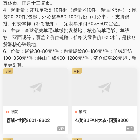
五休市、正月十三复市。
4、起批量：常规单款5-10件起（跑量区10件、精品区5件）；尾
货20-30件/包起，外贸整单80-100件/份（可分半）；支持混
批、付费拿样（补货抵扣），定制单预付30%-50%定金。
5、主营：全球领先羊毛/羊绒批发基地，核心为羊毛衫、羊绒
衫、双面呢等，覆盖全价位链路，价格为零售价1-2.5折，是秋冬
货源核心采购地。
6、价位：尾货30-80元/件；跑量爆款80-180元/件；羊绒混纺
190-350元/件；纯山羊绒400-1200元/件，清仓低至20元起，整
单更划算。
VIP
VIP
濮院
濮院
霸绒-世贸8601-8602
布梵BUFAN大衣-国贸8306
VIP
VIP