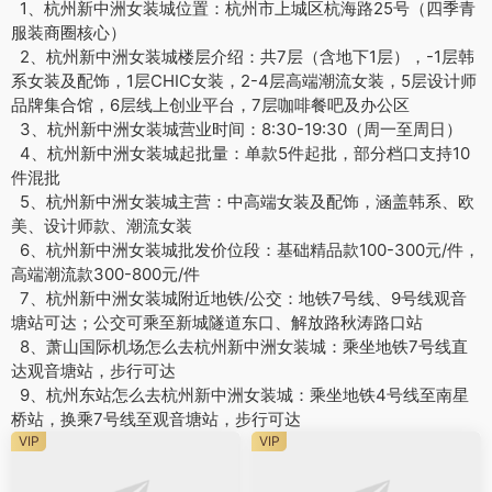
1、杭州新中洲女装城位置：杭州市上城区杭海路25号（四季青
服装商圈核心）
2、杭州新中洲女装城楼层介绍：共7层（含地下1层），-1层韩
系女装及配饰，1层CHIC女装，2-4层高端潮流女装，5层设计师
品牌集合馆，6层线上创业平台，7层咖啡餐吧及办公区
3、杭州新中洲女装城营业时间：8:30-19:30（周一至周日）
4、杭州新中洲女装城起批量：单款5件起批，部分档口支持10
件混批
5、杭州新中洲女装城主营：中高端女装及配饰，涵盖韩系、欧
美、设计师款、潮流女装
6、杭州新中洲女装城批发价位段：基础精品款100-300元/件，
高端潮流款300-800元/件
7、杭州新中洲女装城附近地铁/公交：地铁7号线、9号线观音
塘站可达；公交可乘至新城隧道东口、解放路秋涛路口站
8、萧山国际机场怎么去杭州新中洲女装城：乘坐地铁7号线直
达观音塘站，步行可达
9、杭州东站怎么去杭州新中洲女装城：乘坐地铁4号线至南星
桥站，换乘7号线至观音塘站，步行可达
VIP
VIP