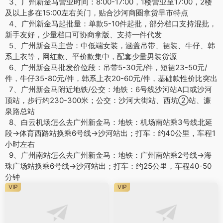
3、广州新金马营业时间：8:00-17:00，1楼营业至17:00，2楼
及以上多在15:00左右关门，贴合沙河商圈拿货早市特点
4、广州新金马起批量：单款5-10件起批，部分档口支持混批，
新手友好，少量档口可协商拿版、支持一件代发
5、广州新金马主营：中低端女装，涵盖吊带、裙装、牛仔、韩
系上衣等，网红款、平价款集中，配套少量男装货源
6、广州新金马批发价位段：吊带5-30元/件，短裙23-50元/
件，牛仔35-80元/件，韩系上衣20-60元/件，基础款性价比突出
7、广州新金马附近地铁/公交：地铁：6号线沙河站A口或沙河
顶站，步行约230-300米；公交：沙河大街站、西坑②站、濂
泉路总站
8、白云机场怎么去广州新金马：地铁：机场南站乘3号线北延
段→体育西路站换乘6号线→沙河站出；打车：约40公里，车程1
小时左右
9、广州南站怎么去广州新金马：地铁：广州南站乘2号线→海
珠广场站换乘6号线→沙河站出；打车：约25公里，车程40-50
分钟
VIP
VIP