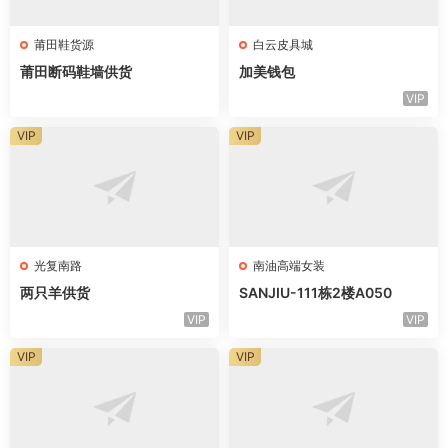
莆田鞋货源
白云皮具城
莆田断码鞋墙供货
加美钱包
VIP
VIP
VIP
光复南路
南油高端女装
两只羊供货
SANJIU-111栋2楼A050
VIP
VIP
VIP
VIP