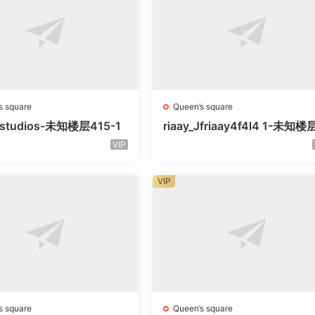
s square
Queen’s square
litstudios-未知楼层415-1
riaay_Jfriaay4f4l4 1-未知
知号
VIP
VIP
s square
Queen’s square