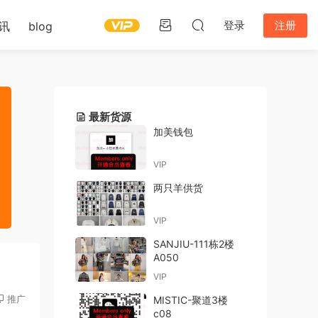
登录
注册
讯
blog
最新货源
加美钱包
VIP
两只羊供货
VIP
SANJIU-111栋2楼
A050
VIP
推广
MISTIC-聚道3楼
c08