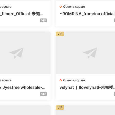
s square
Queen’s square
_flmore_Official-未知楼
~ROMRINA_fromrina official
号
未知楼层509
VIP
VIP
s square
Queen’s square
e_Jyesfree wholesale-未
velyhat_[_Ilovelyhatl-未知
未知号
未知号
VIP
VIP