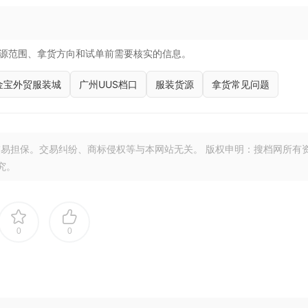
源范围、拿货方向和试单前需要核实的信息。
金宝外贸服装城
广州UUS档口
服装货源
拿货常见问题
易担保。交易纠纷、商标侵权等与本网站无关。 版权申明：搜档网所有
究。
0
0