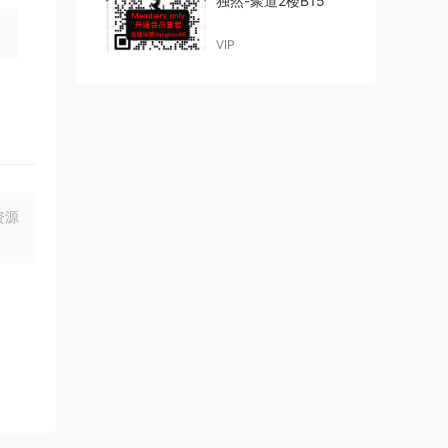
独然-聚道2楼B15
VIP
资源