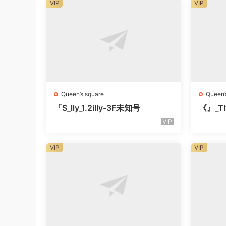
VIP
VIP
Queen’s square
Queen’
「S_lly_1.2illy-3F未知号
《』_Th
知楼层
VIP
VIP
VIP