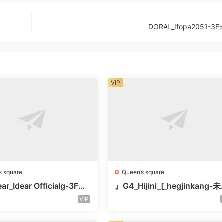
DORAL_Ifopa2051-
VIP
s square
Queen’s square
ar_Idear Officialg-3F未
』G4_Hijini_[_hegjinkang-
楼层未知号
VIP