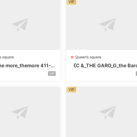
VIP
s square
Queen’s square
e more_themore 411-未
《C &_THE GARO_G_the Bar
未知号
Oicher-4F未知号
VIP
VIP