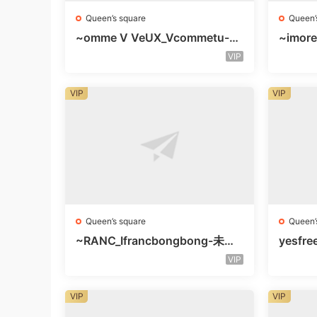
Queen’s square
Queen’
~omme V VeUX_Vcommetu-3F
~imore
未知号
层未知
VIP
VIP
VIP
Queen’s square
Queen’
~RANC_Ifrancbongbong-未知
yesfre
楼层408
知楼层
VIP
VIP
VIP