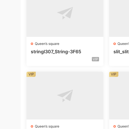
Queen’s square
Queen’
stringl307_String-3F65
slit_s
VIP
VIP
VIP
Queen’s square
Queen’