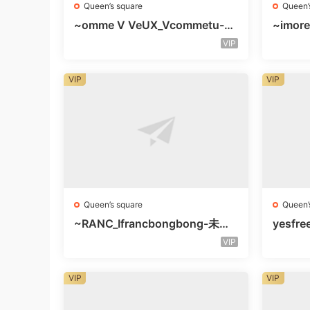
Queen’s square
Queen’
~omme V VeUX_Vcommetu-3F
~imore
未知号
层未知
VIP
VIP
VIP
Queen’s square
Queen’
~RANC_Ifrancbongbong-未知
yesfre
楼层408
知楼层
VIP
VIP
VIP