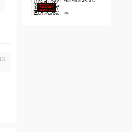
独然-聚道2楼B15
VIP
资源