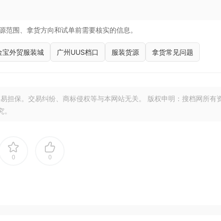
源范围、拿货方向和试单前需要核实的信息。
金宝外贸服装城
广州UUS档口
服装货源
拿货常见问题
易担保。交易纠纷、商标侵权等与本网站无关。 版权申明：搜档网所有
究。
0
0