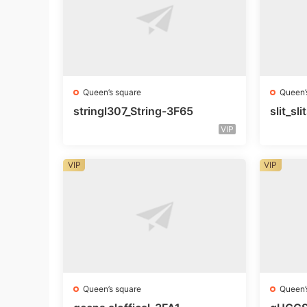
Queen’s square
Queen’
stringl307_String-3F65
slit_s
VIP
VIP
VIP
Queen’s square
Queen’