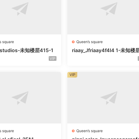
s square
Queen’s square
litstudios-未知楼层415-1
riaay_Jfriaay4f4l4 1-未知
知号
VIP
VIP
s square
Queen’s square