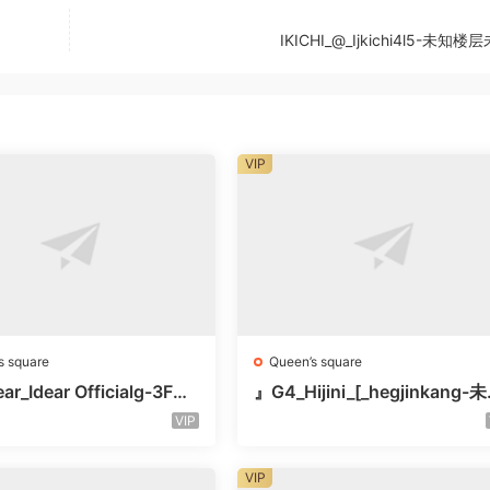
IKICHI_@_Ijkichi4l5-未知
VIP
s square
Queen’s square
ar_Idear Officialg-3F未
』G4_Hijini_[_hegjinkang-
楼层未知号
VIP
VIP