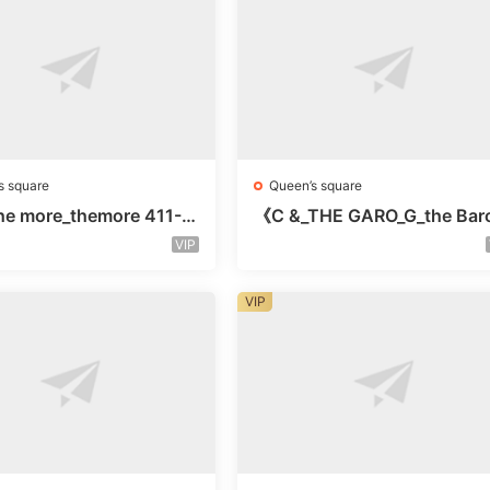
s square
Queen’s square
e more_themore 411-未
《C &_THE GARO_G_the Bar
未知号
Oicher-4F未知号
VIP
VIP