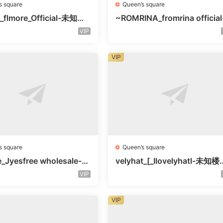
s square
Queen’s square
_flmore_Official-未知楼
~ROMRINA_fromrina official
号
未知楼层509
VIP
VIP
s square
Queen’s square
e_Jyesfree wholesale-未
velyhat_[_Ilovelyhatl-未知
未知号
未知号
VIP
VIP