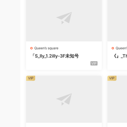
Queen’s square
Queen’
「S_lly_1.2illy-3F未知号
《』_Th
知楼层
VIP
VIP
VIP