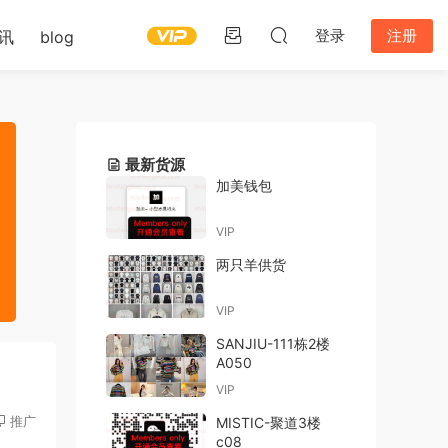
登录
注册
讯
blog
最新货源
加美钱包
VIP
两只羊供货
VIP
SANJIU-111栋2楼
A050
VIP
推广
MISTIC-聚道3楼
c08