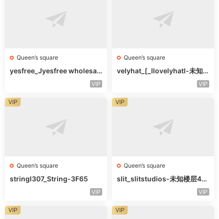
Queen’s square
Queen’s square
yesfree_Jyesfree wholesal
velyhat_[_Ilovelyhatl-未知
e-未知楼层未知号
楼层未知号
VIP
VIP
VIP
VIP
Queen’s square
Queen’s square
stringl307_String-3F65
slit_slitstudios-未知楼层415
-1
VIP
VIP
VIP
VIP