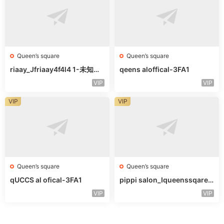
Queen’s square
Queen’s square
riaay_Jfriaay4f4l4 1-未知楼
qeens aloffical-3FA1
层未知号
VIP
VIP
VIP
VIP
Queen’s square
Queen’s square
qUCCS al ofical-3FA1
pippi salon_Iqueenssqareo
fcal-未知楼层563
VIP
VIP