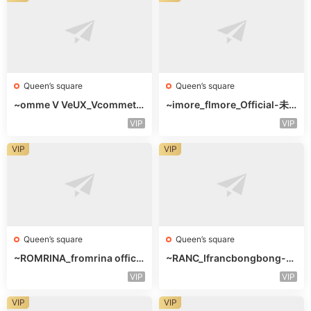
Queen’s square
Queen’s square
~omme V VeUX_Vcommetu
~imore_flmore_Official-未
-3F未知号
知楼层未知号
VIP
VIP
VIP
VIP
Queen’s square
Queen’s square
~ROMRINA_fromrina officia
~RANC_Ifrancbongbong-未
l-未知楼层509
知楼层408
VIP
VIP
VIP
VIP