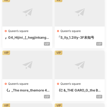
Queen’s square
Queen’s square
』G4_Hijini_[_hegjinkang-
「S_lly_1.2illy-3F未知号
未知楼层未知号
VIP
VIP
VIP
VIP
Queen’s square
Queen’s square
《』_The more_themore 41
《C &_THE GARO_G_the Bar
1-未知楼层未知号
o Oicher-4F未知号
VIP
VIP
VIP
VIP