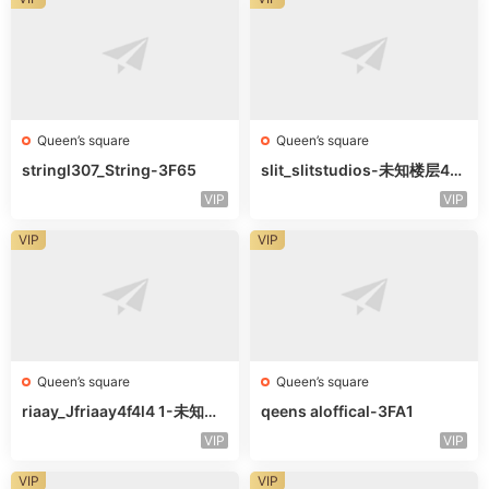
Queen’s square
Queen’s square
stringl307_String-3F65
slit_slitstudios-未知楼层415
-1
VIP
VIP
VIP
VIP
Queen’s square
Queen’s square
riaay_Jfriaay4f4l4 1-未知楼
qeens aloffical-3FA1
层未知号
VIP
VIP
VIP
VIP