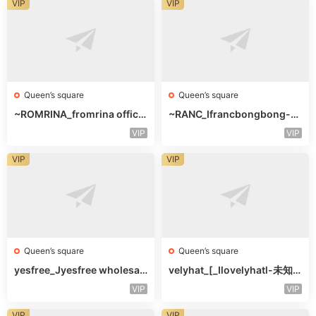
VIP
VIP
Queen’s square
Queen’s square
~ROMRINA_fromrina officia
~RANC_Ifrancbongbong-未
l-未知楼层509
知楼层408
VIP
VIP
VIP
VIP
Queen’s square
Queen’s square
yesfree_Jyesfree wholesal
velyhat_[_Ilovelyhatl-未知
e-未知楼层未知号
楼层未知号
VIP
VIP
VIP
VIP