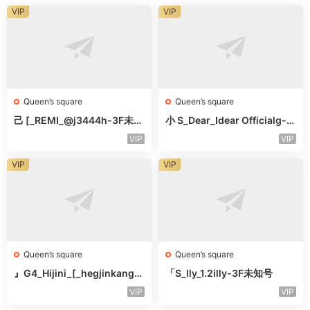
VIP
VIP
Queen’s square
Queen’s square
己 [_REMI_@j3444h-3F未知
小 S_Dear_Idear Officialg-3
号
F未知号
VIP
VIP
VIP
VIP
Queen’s square
Queen’s square
』G4_Hijini_[_hegjinkang-
「S_lly_1.2illy-3F未知号
未知楼层未知号
VIP
VIP