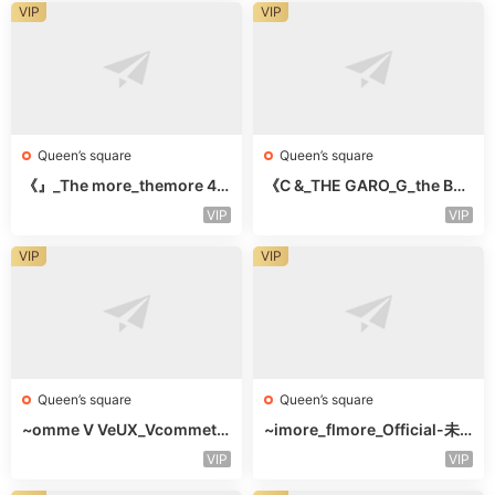
VIP
VIP
Queen’s square
Queen’s square
《』_The more_themore 41
《C &_THE GARO_G_the Bar
1-未知楼层未知号
o Oicher-4F未知号
VIP
VIP
VIP
VIP
Queen’s square
Queen’s square
~omme V VeUX_Vcommetu
~imore_flmore_Official-未
-3F未知号
知楼层未知号
VIP
VIP