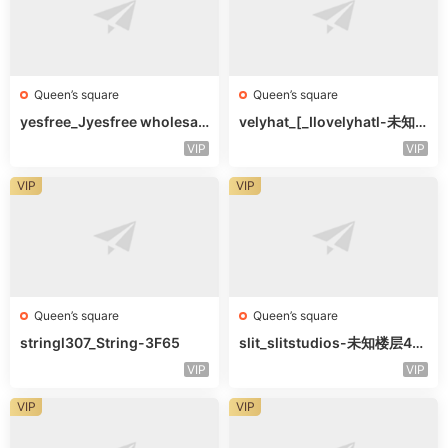
Queen’s square
Queen’s square
yesfree_Jyesfree wholesal
velyhat_[_Ilovelyhatl-未知
e-未知楼层未知号
楼层未知号
VIP
VIP
VIP
VIP
Queen’s square
Queen’s square
stringl307_String-3F65
slit_slitstudios-未知楼层415
-1
VIP
VIP
VIP
VIP