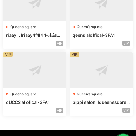
Queen’s square
Queen’s square
riaay_Jfriaay4f4l4 1-未知楼
qeens aloffical-3FA1
层未知号
VIP
VIP
VIP
VIP
Queen’s square
Queen’s square
qUCCS al ofical-3FA1
pippi salon_Iqueenssqareo
fcal-未知楼层563
VIP
VIP