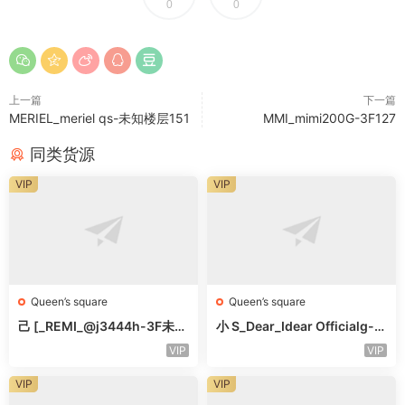
0
0
上一篇
下一篇
MERIEL_meriel qs-未知楼层151
MMI_mimi200G-3F127
同类货源
VIP
VIP
Queen’s square
Queen’s square
己 [_REMI_@j3444h-3F未知
小 S_Dear_Idear Officialg-3
号
F未知号
VIP
VIP
VIP
VIP