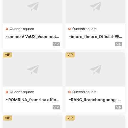
Queen’s square
Queen’s square
~omme V VeUX_Vcommetu
~imore_flmore_Official-未
-3F未知号
知楼层未知号
VIP
VIP
VIP
VIP
Queen’s square
Queen’s square
~ROMRINA_fromrina officia
~RANC_Ifrancbongbong-未
l-未知楼层509
知楼层408
VIP
VIP
VIP
VIP