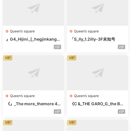
Queen’s square
Queen’s square
』G4_Hijini_[_hegjinkang-
「S_lly_1.2illy-3F未知号
未知楼层未知号
VIP
VIP
VIP
VIP
Queen’s square
Queen’s square
《』_The more_themore 41
《C &_THE GARO_G_the Bar
1-未知楼层未知号
o Oicher-4F未知号
VIP
VIP
VIP
VIP