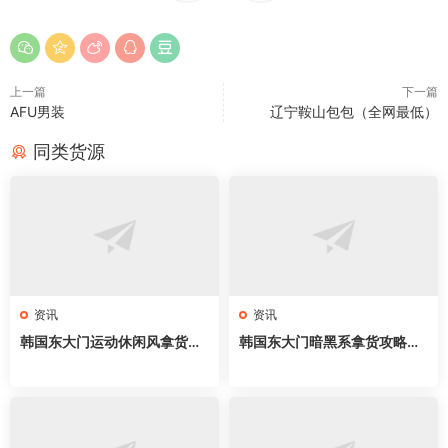
上一篇
下一篇
AFU男装
辽宁鞍山包包（全网最低）
同类货源
资讯
资讯
韩国东大门运动休闲风拿货攻
韩国东大门暗黑系拿货攻略｜
略｜服装新手开店必拿63家网
新手开店必拿61家网红档口，
红档口，athflow穿搭直接抄
all black穿搭直接抄