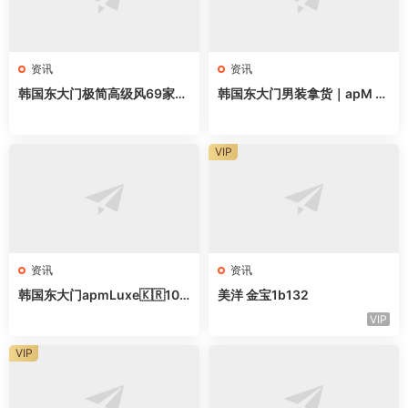
资讯
资讯
韩国东大门极简高级风69家档
韩国东大门男装拿货｜apM 2
口全地图，做高端女装直接抄
2家网红档口清单，直接抄作
业
VIP
资讯
资讯
韩国东大门apmLuxe🇰🇷10
美洋 金宝1b132
家甜辣风档口｜拿货直接抄作
VIP
业
VIP