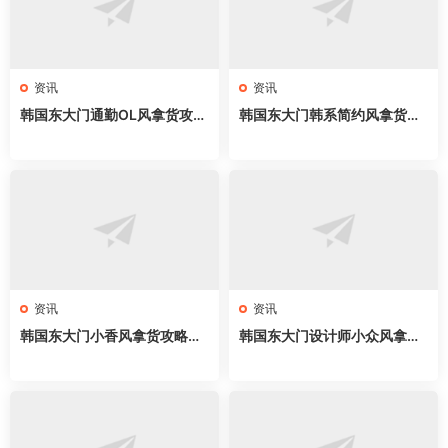
资讯
资讯
韩国东大门通勤OL风拿货攻略
韩国东大门韩系简约风拿货攻
｜新手开店必拿57家网红档
略｜57家网红档口全地图，cl
口，职场穿搭直接抄
ean fit穿搭直接抄
资讯
资讯
韩国东大门小香风拿货攻略｜
韩国东大门设计师小众风拿货
58家网红档口全地图，名媛千
攻略｜62家网红档口全地图，
金穿搭直接抄
买手店直接抄