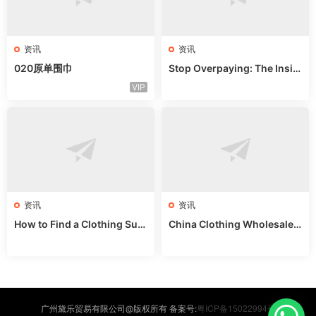
资讯
资讯
020原单围巾
Stop Overpaying: The Insid
er’s Guide to Guangzhou Ba
VIP
gs
资讯
资讯
How to Find a Clothing Sup
China Clothing Wholesale:
plier in China: Bypass Middl
Skip Agents & Buy Direct
emen
粤ICP备15022994号
广州黛乐贸易有限公司@版权所有 备案号: