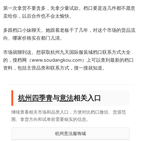
第一次拿货不要贪多，先拿少量试款。档口要是连几件都不愿意
卖给你，以后合作也不会太愉快。
多跟档口小妹聊天。她跟着老板干了几年，对这个市场的货品流
向、哪家价格实在都门儿清。
市场就聊到这。想获取杭州九天国际服装城档口联系方式大全
的，搜档网（www.soudangkou.com）上可以查到最新的档口
资料，包括主营品类和联系方式，搜一搜就知道。
杭州四季青
与
意法
相关入口
继续查看相关市场和品类入口，方便对比档口微信、货源范
围、拿货方向和试单前需要核实的信息。
杭州意法服饰城