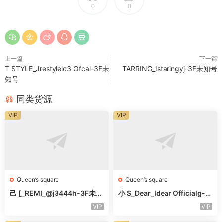
0
0
上一篇
下一篇
T STYLE_Jrestylelc3 Ofcal-3F未
TARRING_Istaringyj-3F未知号
知号
同类货源
VIP
VIP
Queen’s square
Queen’s square
己 [_REMI_@j3444h-3F未知
小 S_Dear_Idear Officialg-3
号
F未知号
VIP
VIP