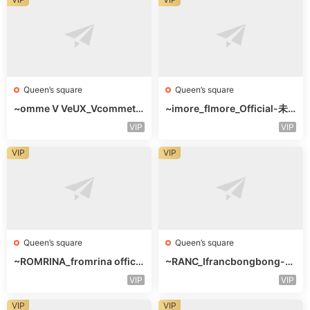
Queen’s square
Queen’s square
~omme V VeUX_Vcommetu
~imore_flmore_Official-未
-3F未知号
知楼层未知号
VIP
VIP
VIP
VIP
Queen’s square
Queen’s square
~ROMRINA_fromrina officia
~RANC_Ifrancbongbong-未
l-未知楼层509
知楼层408
VIP
VIP
VIP
VIP