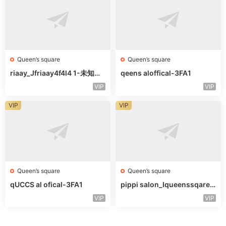
Queen’s square
Queen’s square
riaay_Jfriaay4f4l4 1-未知楼
qeens aloffical-3FA1
层未知号
VIP
VIP
VIP
VIP
Queen’s square
Queen’s square
qUCCS al ofical-3FA1
pippi salon_Iqueenssqareo
fcal-未知楼层563
VIP
VIP