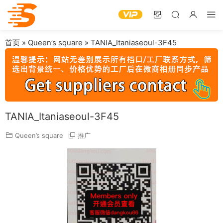
首页
»
Queen’s square
»
TANIA_Itaniaseoul-3F45
TANIA_Itaniaseoul-3F45
Queen’s square
推广