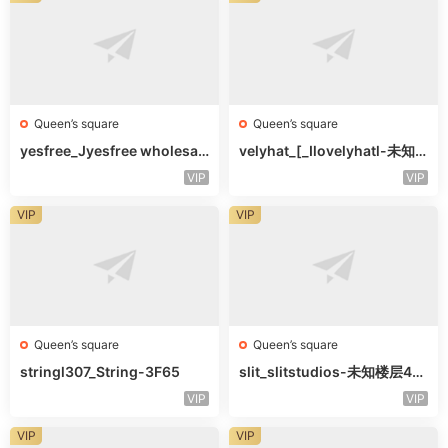
Queen’s square
Queen’s square
yesfree_Jyesfree wholesal
velyhat_[_Ilovelyhatl-未知
e-未知楼层未知号
楼层未知号
VIP
VIP
VIP
VIP
Queen’s square
Queen’s square
stringl307_String-3F65
slit_slitstudios-未知楼层415
-1
VIP
VIP
VIP
VIP