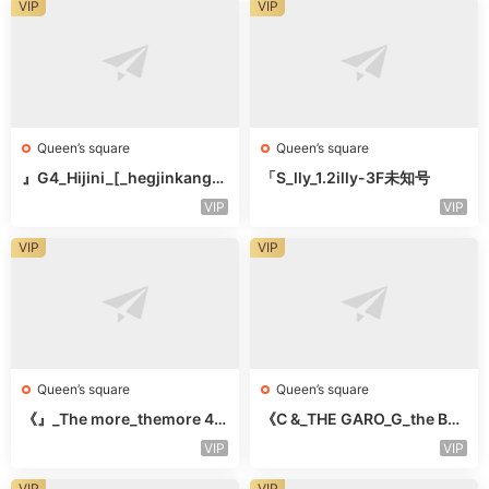
VIP
VIP
Queen’s square
Queen’s square
』G4_Hijini_[_hegjinkang-
「S_lly_1.2illy-3F未知号
未知楼层未知号
VIP
VIP
VIP
VIP
Queen’s square
Queen’s square
《』_The more_themore 41
《C &_THE GARO_G_the Bar
1-未知楼层未知号
o Oicher-4F未知号
VIP
VIP
VIP
VIP