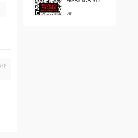
独然-聚道2楼B15
VIP
资源