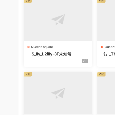
VIP
VIP
Queen’s square
Queen’
「S_lly_1.2illy-3F未知号
《』_Th
知楼层
VIP
VIP
VIP