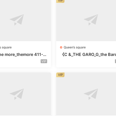
VIP
s square
Queen’s square
e more_themore 411-未
《C &_THE GARO_G_the Bar
未知号
Oicher-4F未知号
VIP
VIP