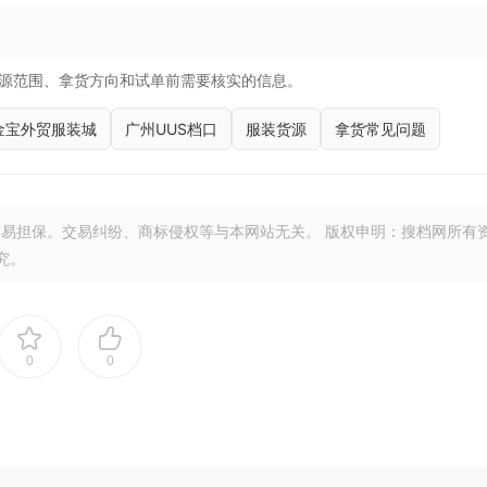
源范围、拿货方向和试单前需要核实的信息。
金宝外贸服装城
广州UUS档口
服装货源
拿货常见问题
易担保。交易纠纷、商标侵权等与本网站无关。 版权申明：搜档网所有
究。
0
0