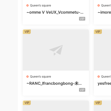
Queen’s square
Queen’
~omme V VeUX_Vcommetu-3F
~imore
未知号
层未知
VIP
VIP
VIP
Queen’s square
Queen’
~RANC_Ifrancbongbong-未知
yesfre
楼层408
知楼层
VIP
VIP
VIP