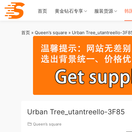
首页
黄金钻石专享
服装货源
韩
首页
»
Queen’s square
»
Urban Tree_utantreello-3F8
Urban Tree_utantreello-3F85
Queen’s square