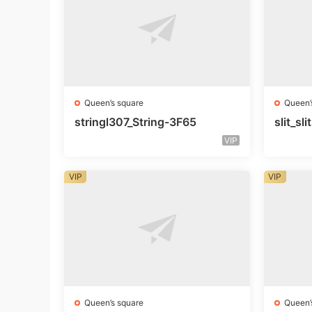
Queen’s square
Queen’
stringl307_String-3F65
slit_s
VIP
VIP
VIP
Queen’s square
Queen’