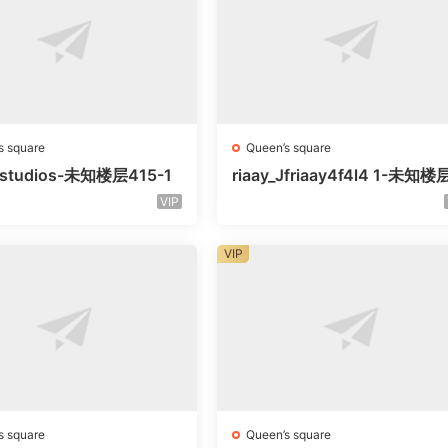
s square
Queen’s square
litstudios-未知楼层415-1
riaay_Jfriaay4f4l4 1-未知
知号
VIP
VIP
s square
Queen’s square