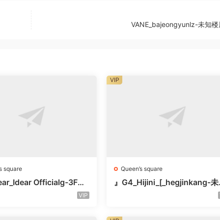
VANE_bajeongyunlz-未知
VIP
s square
Queen’s square
ar_Idear Officialg-3F未
』G4_Hijini_[_hegjinkang-
楼层未知号
VIP