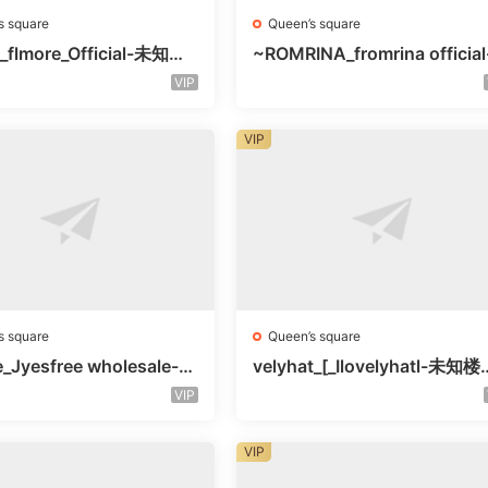
s square
Queen’s square
_flmore_Official-未知楼
~ROMRINA_fromrina official
号
未知楼层509
VIP
VIP
s square
Queen’s square
e_Jyesfree wholesale-未
velyhat_[_Ilovelyhatl-未知
未知号
未知号
VIP
VIP