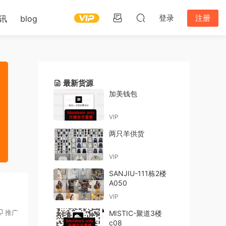
登录
注册
讯
blog
最新货源
加美钱包
VIP
两只羊供货
VIP
SANJIU-111栋2楼
A050
VIP
推广
MISTIC-聚道3楼
c08