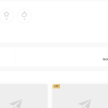
0
0
lao
VIP