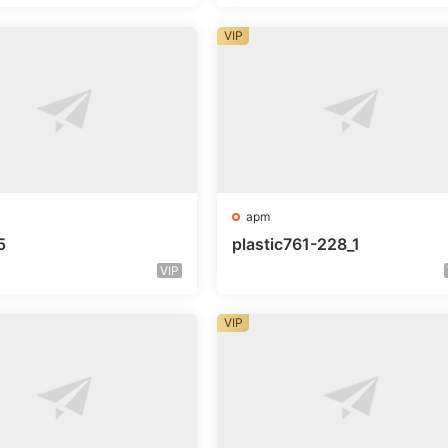
VIP
apm
5
plastic761-228_1
VIP
VIP