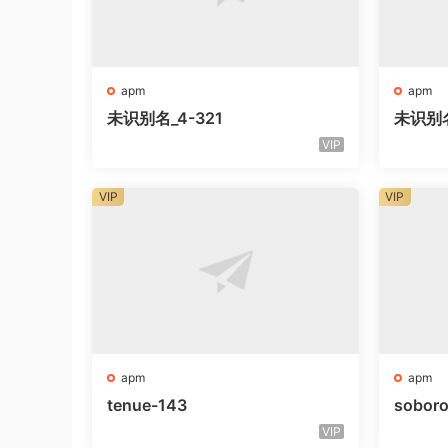
apm
apm
未识别名_4-321
未识别
VIP
VIP
VIP
apm
apm
tenue-143
sobor
VIP