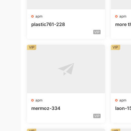
apm
apm
plastic761-228
more t
VIP
VIP
VIP
apm
apm
mermoz-334
laon-1
VIP