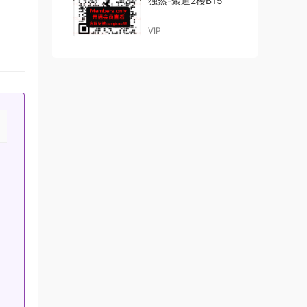
独然-聚道2楼B15
VIP