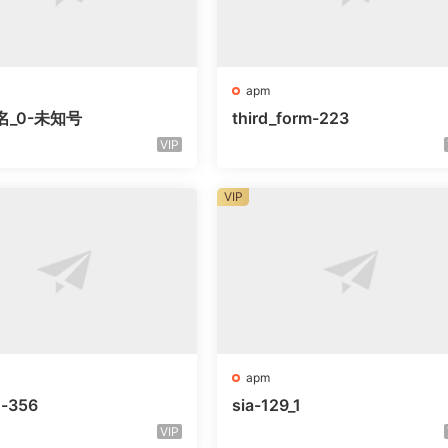
apm
名_0-未知号
third_form-223
VIP
VIP
apm
o-356
sia-129_1
VIP