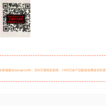
服微信dangkou66，另外开通查款权限，1300万条产品数据免费提供给黄