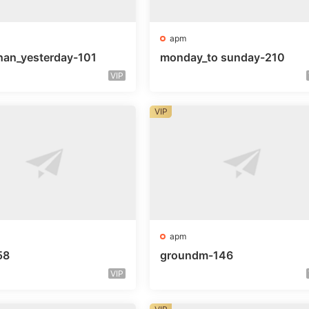
apm
han_yesterday-101
monday_to sunday-210
VIP
VIP
apm
58
groundm-146
VIP