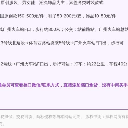
国原创服装、男女鞋、潮流饰品为主，涵盖各类时装款式
创款150-500元/件，鞋子50-200元/双，饰品10-50元/件
号线广州火车站F口，步行约800米；公交：站前路站、广州火车站总
乘3号线北延段→体育西路站换乘5号线→广州火车站F口出，步行可
2号线→广州火车站F口出，步行可达；打车：约22公里，车程40分
开通会员可查看档口微信/联系方式，直接添加档口拿货，没有中间买手
易担保。交易纠纷、商标侵权等与本网站无关。 版权申明：搜档网所有
究。