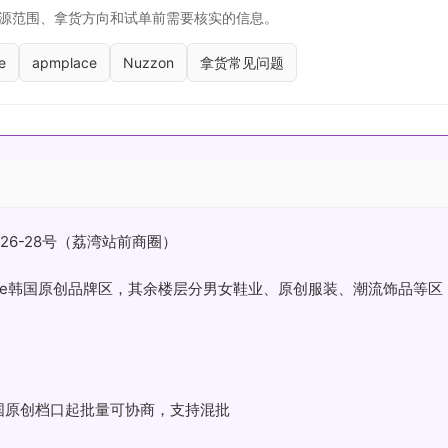
源范围、拿货方向和试单前需要核实的信息。
e
apmplace
Nuzzon
拿货常见问题
26-28号（荔湾站前商圈）
Luxe韩国原创品牌区，其余楼层分男女鞋业、原创服装、潮流饰品等区
韩国原创档口起批量可协商，支持混批