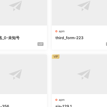
apm
名_0-未知号
third_form-223
VIP
VIP
apm
o-356
sia-129_1