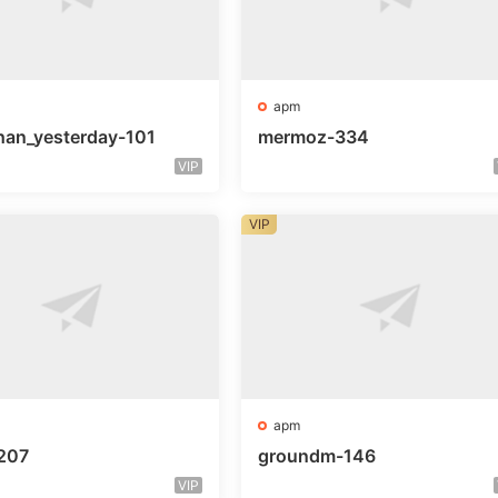
apm
han_yesterday-101
mermoz-334
VIP
VIP
apm
207
groundm-146
VIP