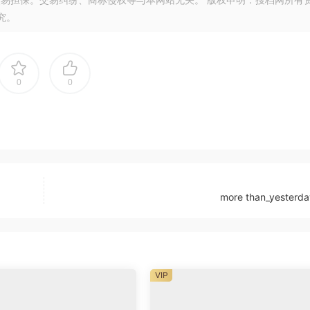
究。
0
0
more than_yesterda
VIP