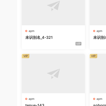
apm
apm
未识别名_4-321
未识别
VIP
VIP
VIP
apm
apm
tenue-143
sobor