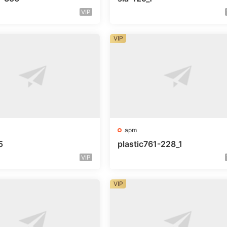
VIP
VIP
apm
5
plastic761-228_1
VIP
VIP