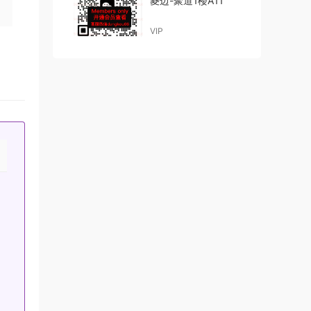
菱边-聚道1楼A11
VIP