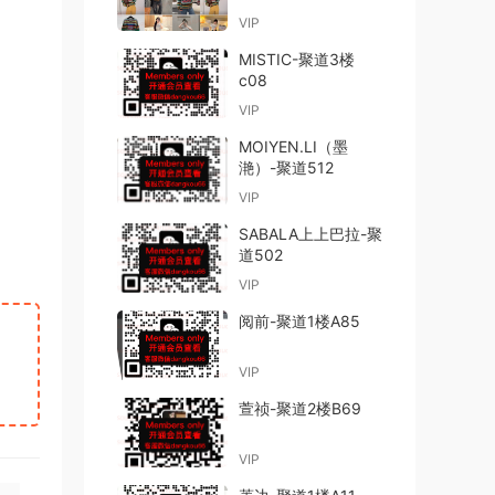
VIP
MISTIC-聚道3楼
c08
VIP
MOIYEN.LI（墨
滟）-聚道512
VIP
SABALA上上巴拉-聚
道502
VIP
阅前-聚道1楼A85
VIP
萱祯-聚道2楼B69
VIP