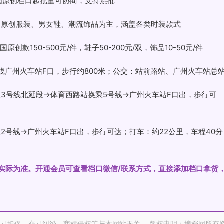
韩国原创档口起批量可协商，支持混批
国原创服装、男女鞋、潮流饰品为主，涵盖各类时装款式
创款150-500元/件，鞋子50-200元/双，饰品10-50元/件
号线广州火车站F口，步行约800米；公交：站前路站、广州火车站总
乘3号线北延段→体育西路站换乘5号线→广州火车站F口出，步行可
2号线→广州火车站F口出，步行可达；打车：约22公里，车程40分
y-210实际为准。开通会员可查看档口微信/联系方式，直接添加档口拿货
易担保。交易纠纷、商标侵权等与本网站无关。 版权申明：搜档网所有