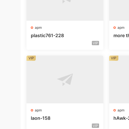
apm
apm
plastic761-228
more t
VIP
VIP
VIP
apm
apm
laon-158
hAwk-
VIP