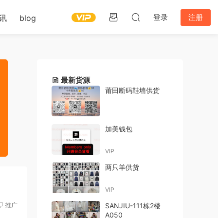
登录
注册
讯
blog
最新货源
莆田断码鞋墙供货
加美钱包
VIP
两只羊供货
VIP
推广
SANJIU-111栋2楼
A050