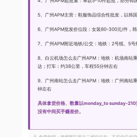
4、广州APM起批量：单款5-10件起批，部分
5、广州APM主营：鞋服饰品综合性批发，以韩
6、广州APM批发价位段：女装80-300元/件，韩国原
7、广州APM附近地铁/公交：地铁：2号线、5
8、白云机场怎么去广州APM：地铁：机场南站
达；打车：约38公里，车程55分钟左右
9、广州南站怎么去广州APM：地铁：广州南站乘
钟左右
具体拿货价格、数量以monday_to sunda
没有中间买手赚差价。
免责申明：搜档网只展示二维码信息，不提供任何交