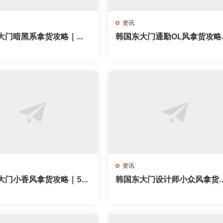
资讯
大门暗黑系拿货攻略｜新
韩国东大门通勤OL风拿货攻略
拿61家网红档口，all bl
新手开店必拿57家网红档口，
搭直接抄
场穿搭直接抄
资讯
大门小香风拿货攻略｜58
韩国东大门设计师小众风拿货
档口全地图，名媛千金穿
略｜62家网红档口全地图，买
抄
店直接抄