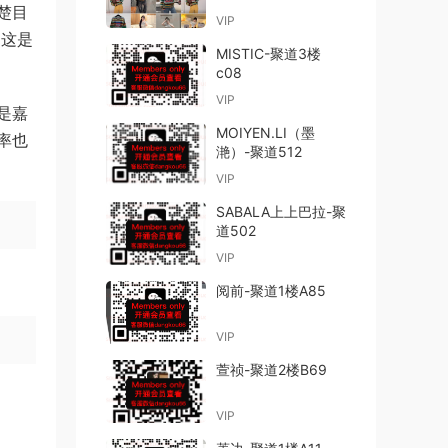
楚目
VIP
。这是
MISTIC-聚道3楼
c08
VIP
是嘉
MOIYEN.LI（墨
率也
滟）-聚道512
VIP
SABALA上上巴拉-聚
道502
VIP
阅前-聚道1楼A85
VIP
萱祯-聚道2楼B69
VIP