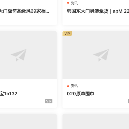
资讯
大门极简高级风69家档口
韩国东大门男装拿货｜apM 2
，做高端女装直接抄
网红档口清单，直接抄作业
VIP
资讯
宝1b132
020原单围巾
VIP