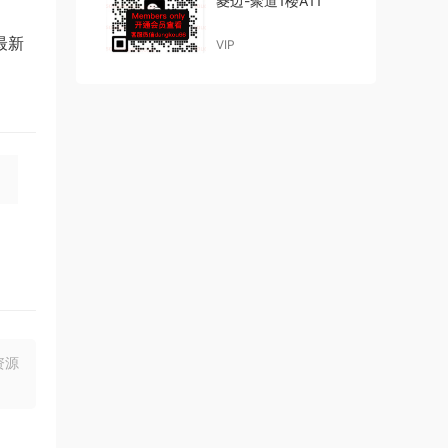
菱边-聚道1楼A11
最新
VIP
资源