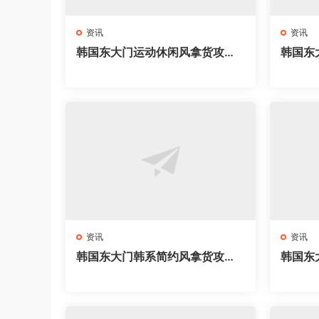
资讯
资讯
韩国东大门运动休闲风拿货攻略
韩国东
｜服装新手开店必拿63家网红档
手开店必
口，athflow穿搭直接抄
ack穿
资讯
资讯
韩国东大门韩系简约风拿货攻略
韩国东
｜57家网红档口全地图，clean fi
家网红
t穿搭直接抄
搭直接