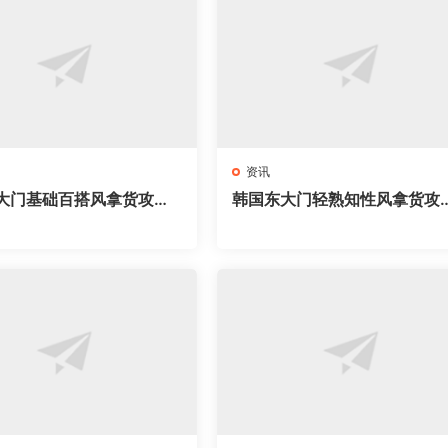
资讯
大门基础百搭风拿货攻略
韩国东大门轻熟知性风拿货攻
家网红档口全地图，万能单
｜62家档口全地图，通勤气质
抄
搭直接抄