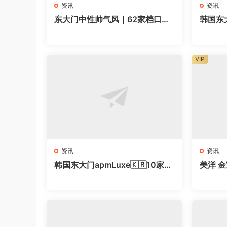
资讯
资讯
东大门中性帅气风｜62家档口全
韩国东
地图，无性别穿搭直接抄
全地图
VIP
资讯
资讯
韩国东大门apmLuxe🇰🇷10家甜
美洋 金
辣风档口｜拿货直接抄作业