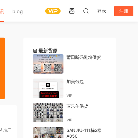
登录
注册
讯
blog
最新货源
莆田断码鞋墙供货
加美钱包
VIP
两只羊供货
VIP
推广
SANJIU-111栋2楼
A050