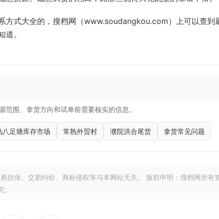
大全的，搜档网（www.soudangkou.com）上可以查到
知道。
源范围、拿货方向和试单前需要核实的信息。
乌八足塘库存市场
常熟外贸村
濮院洪合尾货
拿货常见问题
易担保。交易纠纷、商标侵权等与本网站无关。 版权申明：搜档网所有
究。