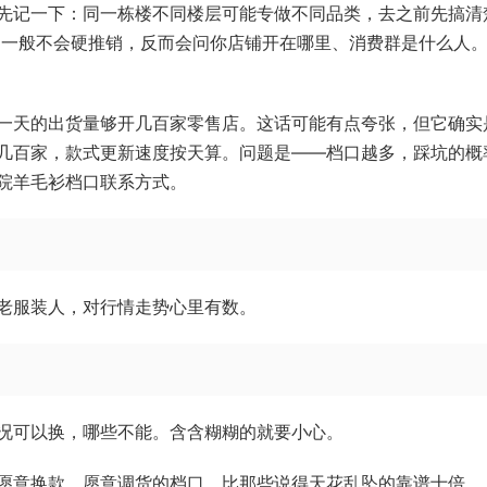
先记一下：同一栋楼不同楼层可能专做不同品类，去之前先搞清
口一般不会硬推销，反而会问你店铺开在哪里、消费群是什么人
一天的出货量够开几百家零售店。这话可能有点夸张，但它确实
几百家，款式更新速度按天算。问题是——档口越多，踩坑的概
院羊毛衫档口联系方式。
老服装人，对行情走势心里有数。
况可以换，哪些不能。含含糊糊的就要小心。
愿意换款、愿意调货的档口，比那些说得天花乱坠的靠谱十倍。