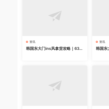
资讯
资讯
韩国东大门ins风拿货攻略｜63家
韩国东
网红档口全地图，韩系博主穿搭
｜58
直接抄
品直接