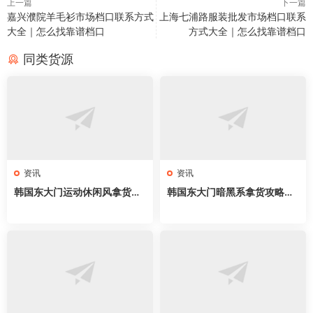
上一篇
下一篇
嘉兴濮院羊毛衫市场档口联系方式
上海七浦路服装批发市场档口联系
大全｜怎么找靠谱档口
方式大全｜怎么找靠谱档口
同类货源
资讯
资讯
韩国东大门运动休闲风拿货攻
韩国东大门暗黑系拿货攻略｜
略｜服装新手开店必拿63家网
新手开店必拿61家网红档口，
红档口，athflow穿搭直接抄
all black穿搭直接抄