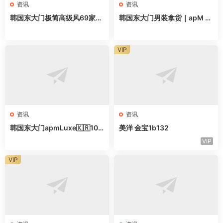
资讯
资讯
韩国东大门极简高级风69家档
韩国东大门男装拿货｜apM 2
口全地图，做高端女装直接抄
2家网红档口清单，直接抄作
业
VIP
资讯
资讯
韩国东大门apmLuxe🇰🇷10
美洋 金宝1b132
家甜辣风档口｜拿货直接抄作
VIP
业
VIP