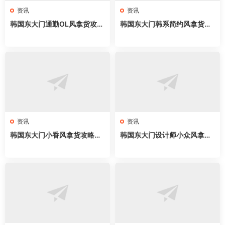
资讯
资讯
韩国东大门通勤OL风拿货攻略
韩国东大门韩系简约风拿货攻
｜新手开店必拿57家网红档
略｜57家网红档口全地图，cl
口，职场穿搭直接抄
ean fit穿搭直接抄
资讯
资讯
韩国东大门小香风拿货攻略｜
韩国东大门设计师小众风拿货
58家网红档口全地图，名媛千
攻略｜62家网红档口全地图，
金穿搭直接抄
买手店直接抄