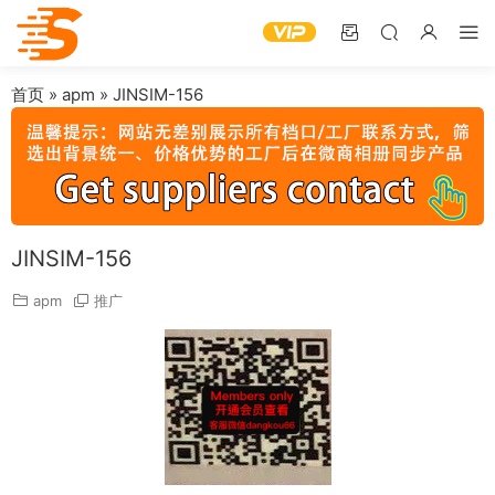
首页
»
apm
»
JINSIM-156
JINSIM-156
apm
推广