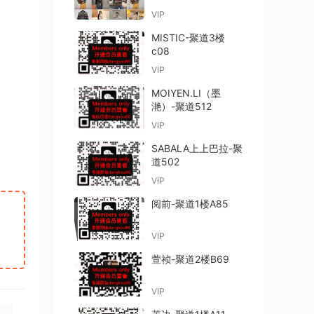
VIP
MISTIC-聚道3楼
c08
VIP
MOIYEN.LI（墨
滟）-聚道512
VIP
SABALA上上巴拉-聚
道502
VIP
阅前-聚道1楼A85
VIP
萱祯-聚道2楼B69
VIP