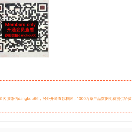
服微信dangkou66，另外开通查款权限，1300万条产品数据免费提供给黄