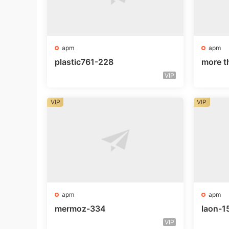
apm
apm
plastic761-228
more t
VIP
VIP
VIP
apm
apm
mermoz-334
laon-1
VIP