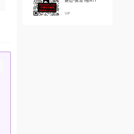
菱边-聚道1楼A11
VIP