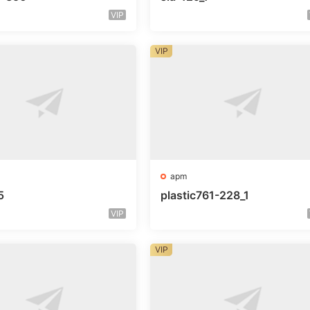
VIP
VIP
apm
5
plastic761-228_1
VIP
VIP