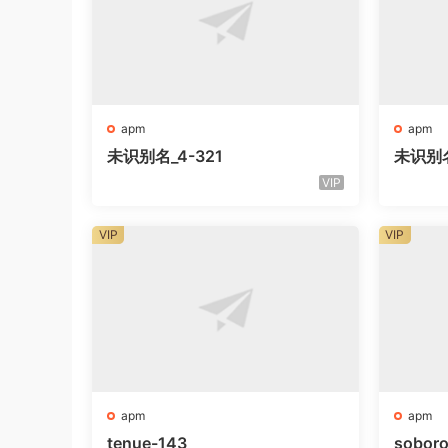
apm
apm
未识别名_4-321
未识别
VIP
VIP
VIP
apm
apm
tenue-143
sobor