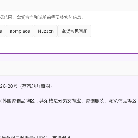
源范围、拿货方向和试单前需要核实的信息。
e
apmplace
Nuzzon
拿货常见问题
26-28号（荔湾站前商圈）
Luxe韩国原创品牌区，其余楼层分男女鞋业、原创服装、潮流饰品等区
韩国原创档口起批量可协商，支持混批