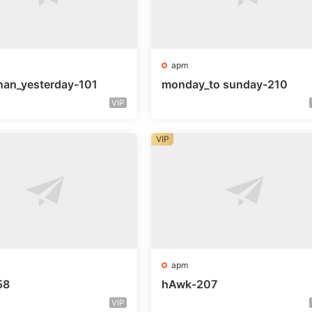
apm
han_yesterday-101
monday_to sunday-210
VIP
VIP
apm
58
hAwk-207
VIP