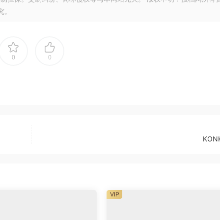
究。
0
0
KON
VIP