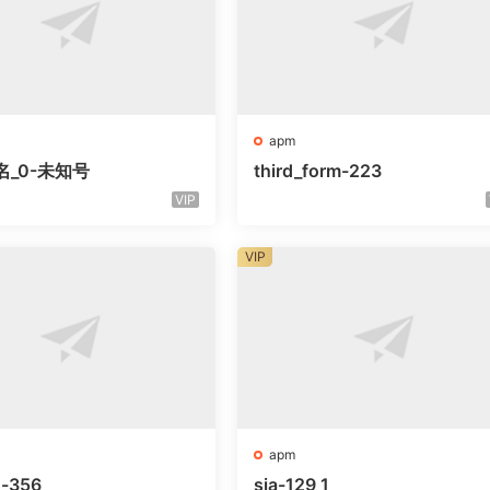
apm
名_0-未知号
third_form-223
VIP
VIP
apm
o-356
sia-129_1