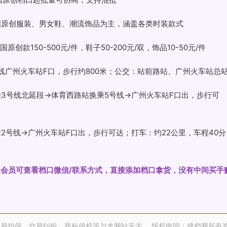
国原创服装、男女鞋、潮流饰品为主，涵盖各类时装款式
创款150-500元/件，鞋子50-200元/双，饰品10-50元/件
号线广州火车站F口，步行约800米；公交：站前路站、广州火车站总
乘3号线北延段→体育西路站换乘5号线→广州火车站F口出，步行可
2号线→广州火车站F口出，步行可达；打车：约22公里，车程40分
开通会员可查看档口微信/联系方式，直接添加档口拿货，没有中间买手
易担保。交易纠纷、商标侵权等与本网站无关。 版权申明：搜档网所有