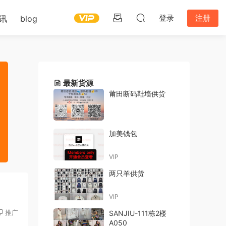
登录
注册
讯
blog
最新货源
莆田断码鞋墙供货
加美钱包
VIP
两只羊供货
VIP
推广
SANJIU-111栋2楼
A050