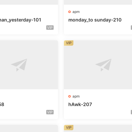
apm
han_yesterday-101
monday_to sunday-210
VIP
VIP
apm
58
hAwk-207
VIP
VIP