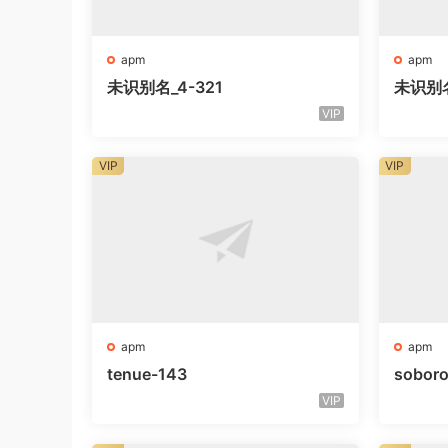
apm
apm
未识别名_4-321
未识别
VIP
VIP
VIP
apm
apm
tenue-143
sobor
VIP