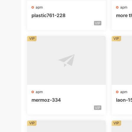
apm
apm
plastic761-228
more t
VIP
VIP
VIP
apm
apm
mermoz-334
laon-1
VIP
VIP
VIP