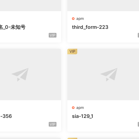
apm
名_0-未知号
third_form-223
VIP
VIP
apm
o-356
sia-129_1
VIP