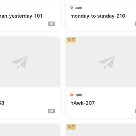
apm
han_yesterday-101
monday_to sunday-210
VIP
VIP
apm
58
hAwk-207
VIP
VIP