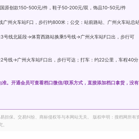
创款150-500元/件，鞋子50-200元/双，饰品10-50元/件
号线广州火车站F口，步行约800米；公交：站前路站、广州火车站总
乘3号线北延段→体育西路站换乘5号线→广州火车站F口出，步行可
2号线→广州火车站F口出，步行可达；打车：约22公里，车程40分
0实际为准。开通会员可查看档口微信/联系方式，直接添加档口拿货，没有
易担保。交易纠纷、商标侵权等与本网站无关。 版权申明：搜档网所有
究。