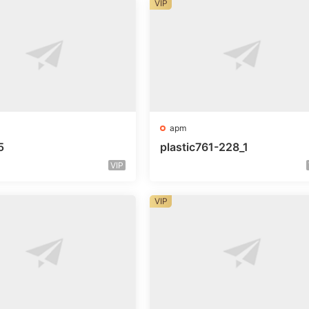
VIP
apm
5
plastic761-228_1
VIP
VIP