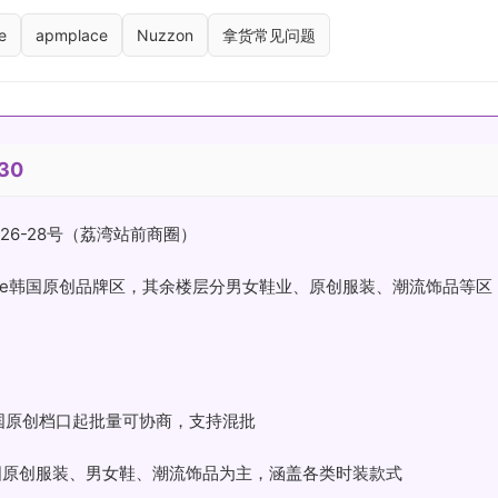
e
apmplace
Nuzzon
拿货常见问题
30
26-28号（荔湾站前商圈）
Luxe韩国原创品牌区，其余楼层分男女鞋业、原创服装、潮流饰品等区
韩国原创档口起批量可协商，支持混批
国原创服装、男女鞋、潮流饰品为主，涵盖各类时装款式