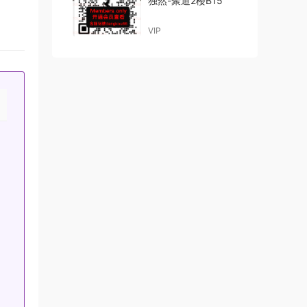
独然-聚道2楼B15
VIP