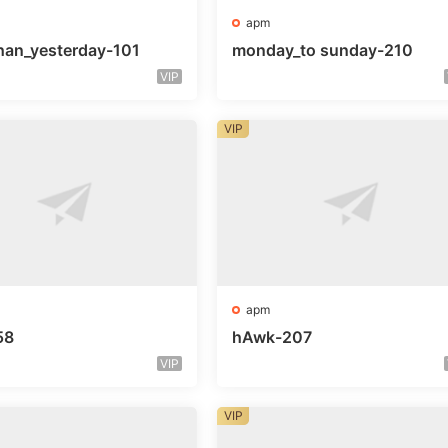
apm
han_yesterday-101
monday_to sunday-210
VIP
VIP
apm
58
hAwk-207
VIP
VIP