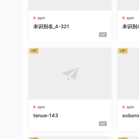
apm
apm
未识别名_4-321
未识别
VIP
VIP
VIP
apm
apm
tenue-143
sobor
VIP