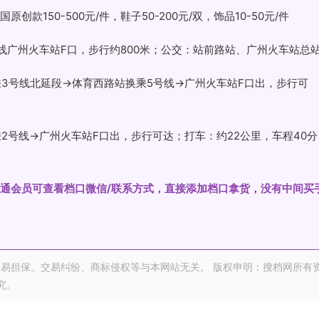
创款150-500元/件，鞋子50-200元/双，饰品10-50元/件
号线广州火车站F口，步行约800米；公交：站前路站、广州火车站总
乘3号线北延段→体育西路站换乘5号线→广州火车站F口出，步行可
2号线→广州火车站F口出，步行可达；打车：约22公里，车程40分
准。开通会员可查看档口微信/联系方式，直接添加档口拿货，没有中间买
易担保。交易纠纷、商标侵权等与本网站无关。 版权申明：搜档网所有
究。