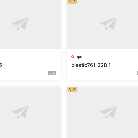
VIP
apm
5
plastic761-228_1
VIP
VIP