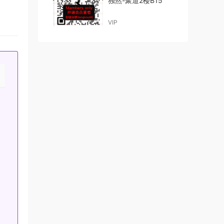
独然-聚道2楼B15
VIP