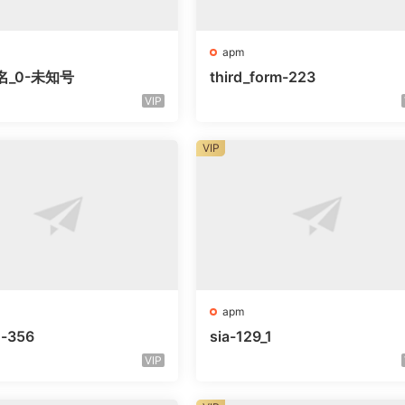
apm
名_0-未知号
third_form-223
VIP
VIP
apm
o-356
sia-129_1
VIP