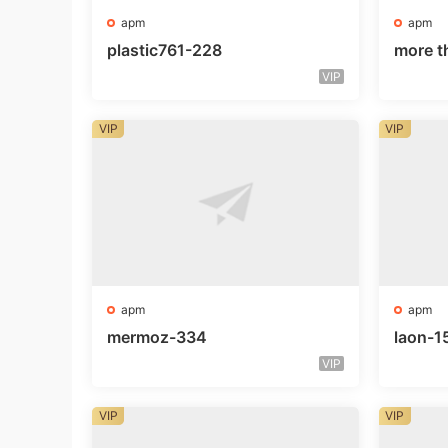
apm
apm
plastic761-228
more t
VIP
VIP
VIP
apm
apm
mermoz-334
laon-1
VIP
VIP
VIP