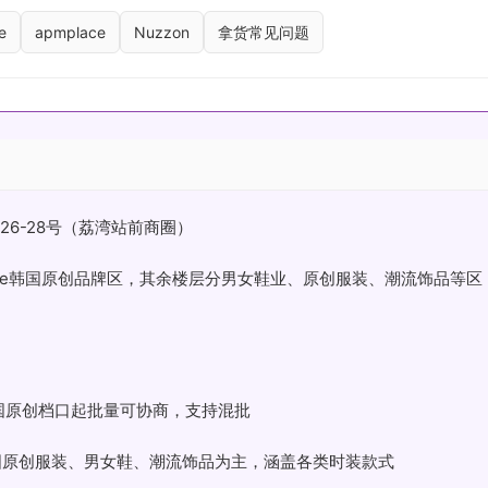
e
apmplace
Nuzzon
拿货常见问题
26-28号（荔湾站前商圈）
Luxe韩国原创品牌区，其余楼层分男女鞋业、原创服装、潮流饰品等区
韩国原创档口起批量可协商，支持混批
国原创服装、男女鞋、潮流饰品为主，涵盖各类时装款式