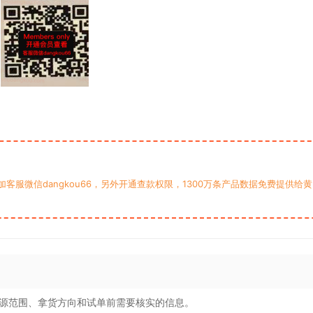
服微信dangkou66，另外开通查款权限，1300万条产品数据免费提供给黄
源范围、拿货方向和试单前需要核实的信息。