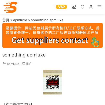
首页
»
apmluxe
»
something apmluxe
something apmluxe
apmluxe
推广
【档口微信二维码】