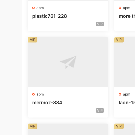
apm
apm
plastic761-228
more t
VIP
VIP
VIP
apm
apm
mermoz-334
laon-1
VIP
VIP
VIP