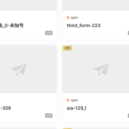
apm
名_0-未知号
third_form-223
VIP
VIP
apm
o-356
sia-129_1
VIP