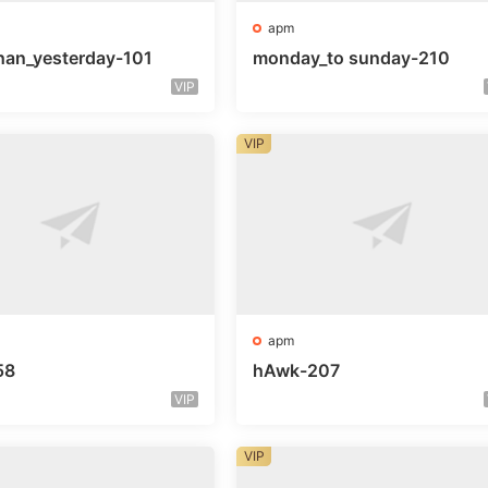
apm
han_yesterday-101
monday_to sunday-210
VIP
VIP
apm
58
hAwk-207
VIP
VIP