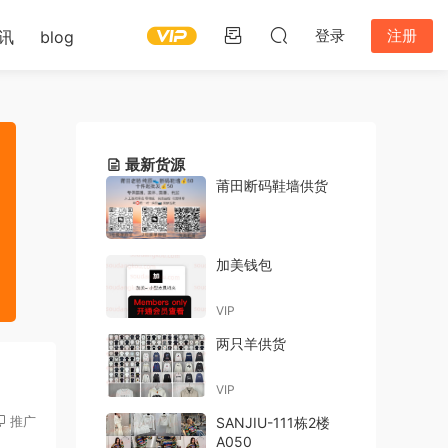
登录
注册
讯
blog
最新货源
莆田断码鞋墙供货
加美钱包
VIP
两只羊供货
VIP
推广
SANJIU-111栋2楼
A050