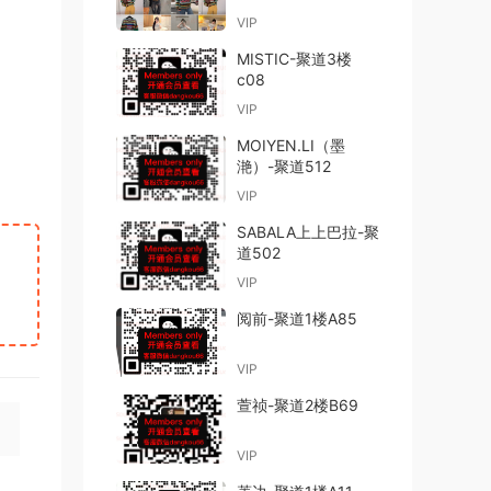
VIP
MISTIC-聚道3楼
c08
VIP
MOIYEN.LI（墨
滟）-聚道512
VIP
SABALA上上巴拉-聚
道502
VIP
阅前-聚道1楼A85
VIP
萱祯-聚道2楼B69
VIP