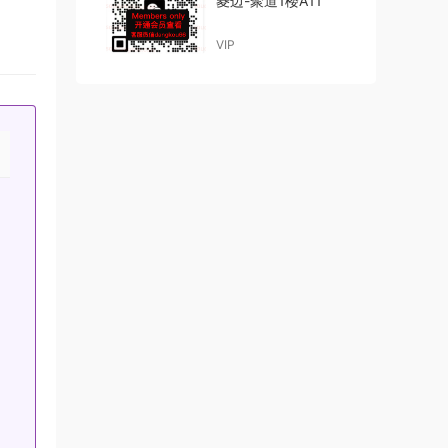
菱边-聚道1楼A11
VIP