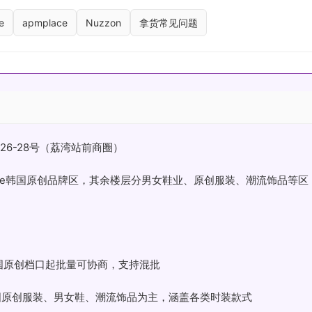
e
apmplace
Nuzzon
拿货常见问题
26-28号（荔湾站前商圈）
Luxe韩国原创品牌区，其余楼层分男女鞋业、原创服装、潮流饰品等区
韩国原创档口起批量可协商，支持混批
国原创服装、男女鞋、潮流饰品为主，涵盖各类时装款式