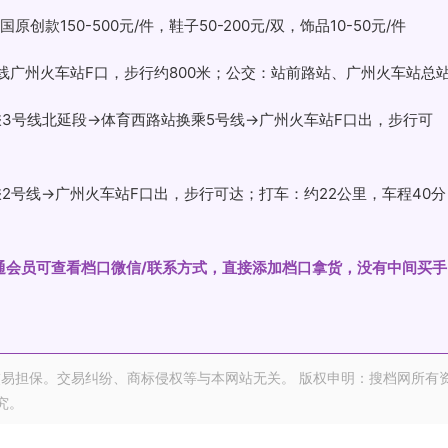
创款150-500元/件，鞋子50-200元/双，饰品10-50元/件
号线广州火车站F口，步行约800米；公交：站前路站、广州火车站总
乘3号线北延段→体育西路站换乘5号线→广州火车站F口出，步行可
2号线→广州火车站F口出，步行可达；打车：约22公里，车程40分
开通会员可查看档口微信/联系方式，直接添加档口拿货，没有中间买手
易担保。交易纠纷、商标侵权等与本网站无关。 版权申明：搜档网所有
究。