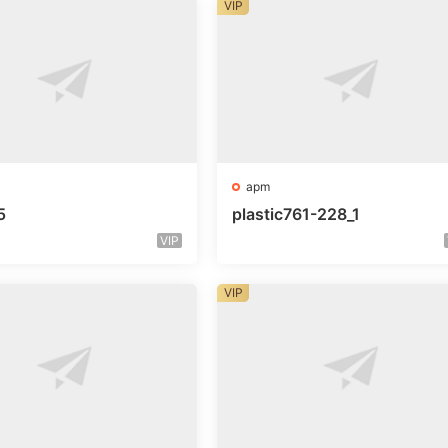
VIP
apm
5
plastic761-228_1
VIP
VIP