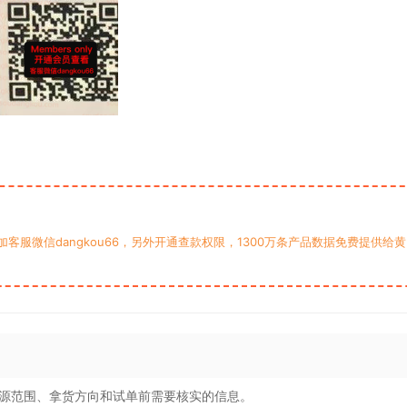
服微信dangkou66，另外开通查款权限，1300万条产品数据免费提供给黄
源范围、拿货方向和试单前需要核实的信息。