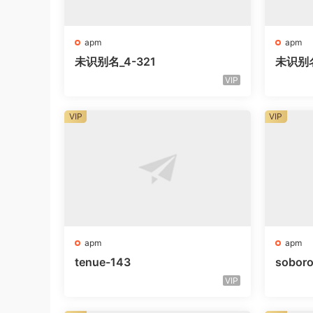
apm
apm
未识别名_4-321
未识别
VIP
VIP
VIP
apm
apm
tenue-143
sobor
VIP