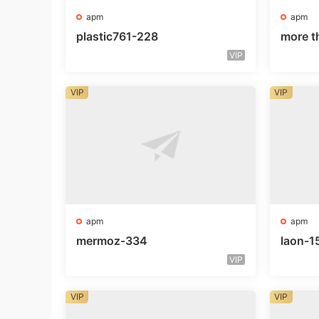
apm
apm
plastic761-228
more t
VIP
VIP
VIP
apm
apm
mermoz-334
laon-1
VIP
VIP
VIP