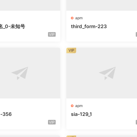
apm
名_0-未知号
third_form-223
VIP
VIP
apm
o-356
sia-129_1
VIP