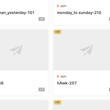
apm
han_yesterday-101
monday_to sunday-210
VIP
VIP
apm
58
hAwk-207
VIP
VIP