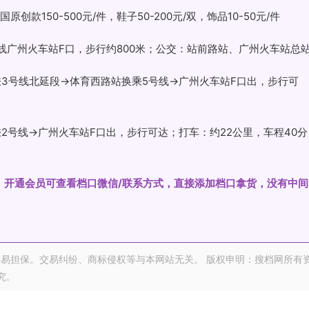
创款150-500元/件，鞋子50-200元/双，饰品10-50元/件
号线广州火车站F口，步行约800米；公交：站前路站、广州火车站总
乘3号线北延段→体育西路站换乘5号线→广州火车站F口出，步行可
2号线→广州火车站F口出，步行可达；打车：约22公里，车程40分
际为准。开通会员可查看档口微信/联系方式，直接添加档口拿货，没有中间
易担保。交易纠纷、商标侵权等与本网站无关。 版权申明：搜档网所有
究。