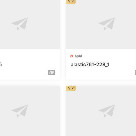
VIP
apm
5
plastic761-228_1
VIP
VIP