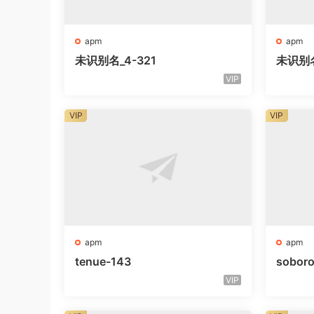
apm
apm
未识别名_4-321
未识别
VIP
VIP
VIP
apm
apm
tenue-143
sobor
VIP