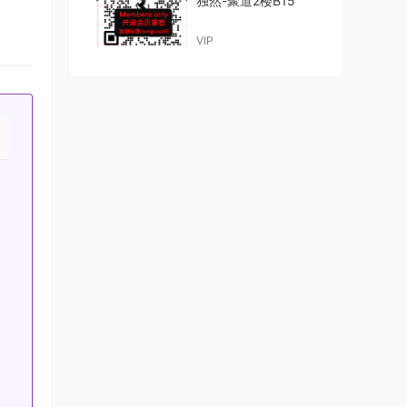
独然-聚道2楼B15
VIP