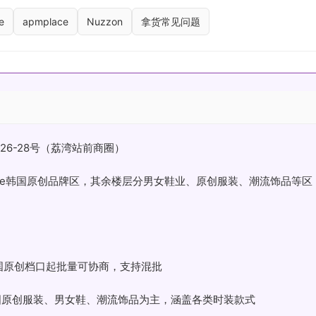
e
apmplace
Nuzzon
拿货常见问题
26-28号（荔湾站前商圈）
Luxe韩国原创品牌区，其余楼层分男女鞋业、原创服装、潮流饰品等区
韩国原创档口起批量可协商，支持混批
国原创服装、男女鞋、潮流饰品为主，涵盖各类时装款式