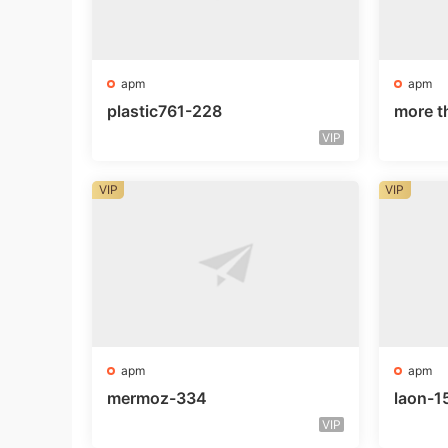
apm
apm
plastic761-228
more t
VIP
VIP
VIP
apm
apm
mermoz-334
laon-1
VIP