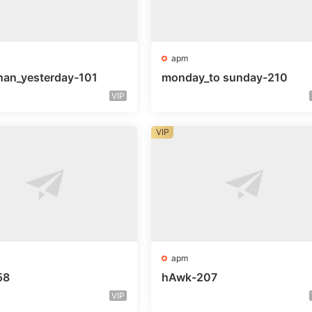
apm
han_yesterday-101
monday_to sunday-210
VIP
VIP
apm
58
hAwk-207
VIP