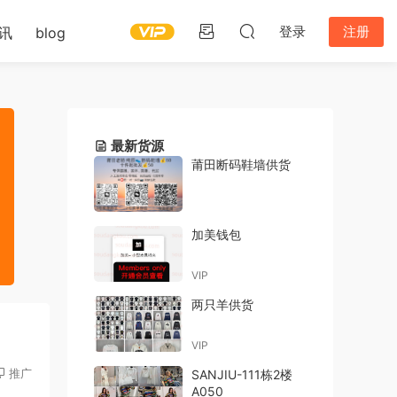
登录
注册
讯
blog
最新货源
莆田断码鞋墙供货
加美钱包
VIP
两只羊供货
VIP
推广
SANJIU-111栋2楼
A050