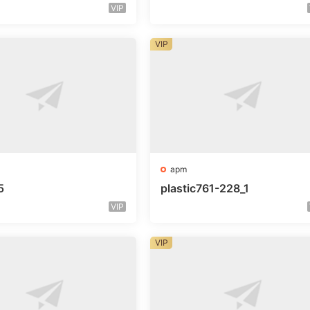
VIP
VIP
apm
5
plastic761-228_1
VIP
VIP