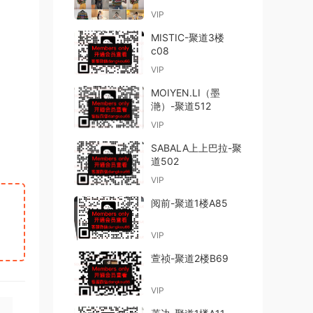
VIP
MISTIC-聚道3楼
c08
VIP
MOIYEN.LI（墨
滟）-聚道512
VIP
SABALA上上巴拉-聚
道502
VIP
阅前-聚道1楼A85
VIP
萱祯-聚道2楼B69
VIP