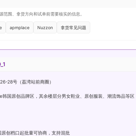
源范围、拿货方向和试单前需要核实的信息。
e
apmplace
Nuzzon
拿货常见问题
_1
26-28号（荔湾站前商圈）
Luxe韩国原创品牌区，其余楼层分男女鞋业、原创服装、潮流饰品等区
韩国原创档口起批量可协商，支持混批