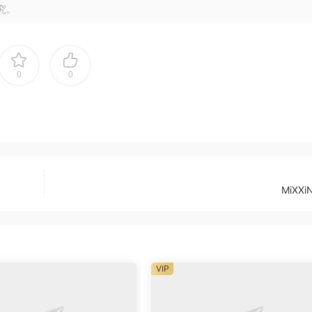
究。
0
0
MiXXi
VIP