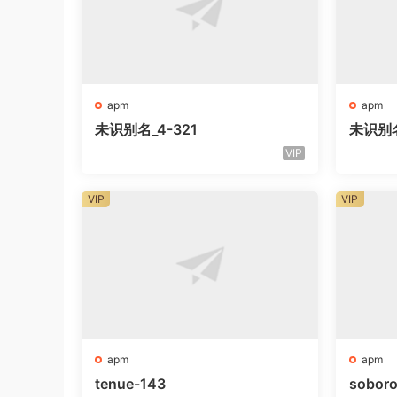
apm
apm
未识别名_4-321
未识别
VIP
VIP
VIP
apm
apm
tenue-143
sobor