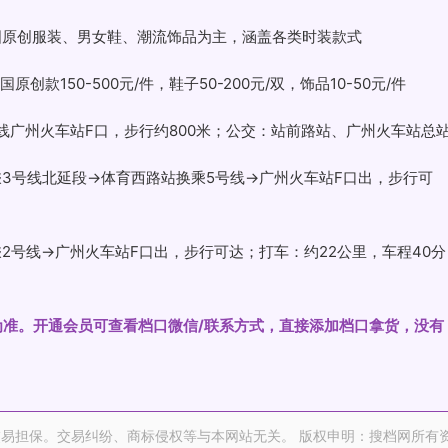
国原创服装、男女鞋、潮流饰品为主，涵盖各类时装款式
创款150-500元/件，鞋子50-200元/双，饰品10-50元/件
号线广州火车站F口，步行约800米；公交：站前路站、广州火车站总
乘3号线北延段→体育西路站换乘5号线→广州火车站F口出，步行可
2号线→广州火车站F口出，步行可达；打车：约22公里，车程40分
_1实际为准。开通会员可查看档口微信/联系方式，直接添加档口拿货，没有
易担保。交易纠纷、商标侵权等与本网站无关。 版权申明：搜档网所有