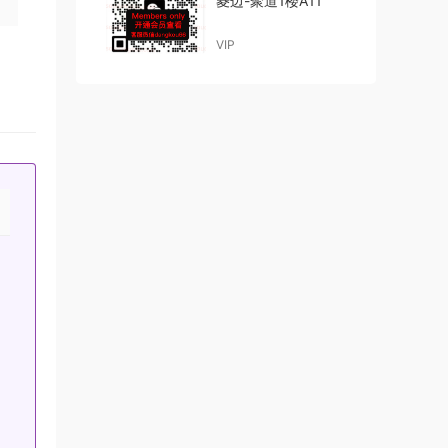
菱边-聚道1楼A11
VIP