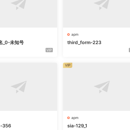
apm
名_0-未知号
third_form-223
VIP
VIP
apm
o-356
sia-129_1