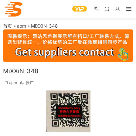
首页
»
apm
»
MiXXiN-348
MiXXiN-348
apm
推广