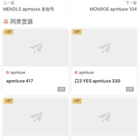
上一篇
下一篇
MENDLS apmluxe 未知号
MONROE apmluxe 104
同类货源
VIP
VIP
apmluxe
apmluxe
apmluxe 417
口3 YES apmluxe 330
VIP
VIP
VIP
VIP