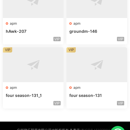
apm
apm
hAwk-207
groundm-146
VIP
VIP
VIP
VIP
apm
apm
four season-131_1
four season-131
VIP
VIP
粤ICP备15022994号