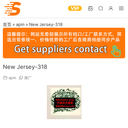
首页
»
apm
»
New Jersey-318
New Jersey-318
apm
推广